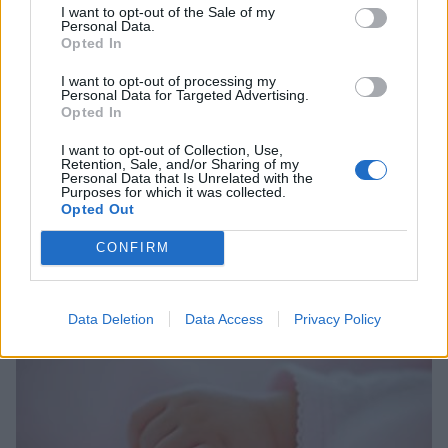
I want to opt-out of the Sale of my
Personal Data.
Opted In
I want to opt-out of processing my
Personal Data for Targeted Advertising.
Opted In
I want to opt-out of Collection, Use,
Retention, Sale, and/or Sharing of my
Personal Data that Is Unrelated with the
Ο περιπτεράς της Γαστούνης άνοιξε ξανά το
Purposes for which it was collected.
Opted Out
κατάστημά του μετά τις επιθέσεις και τον
εμπρησμό
CONFIRM
08/08/2026 10:04
Data Deletion
Data Access
Privacy Policy