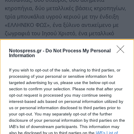
κηροπήγια, δύο μεταλλικές βάσεις κηροπηγίων,
τρία μπουκάλια υγρού κεριού με την ένδειξη
«ΕΛΛΗΝΙΚΟ ΦΩΣ», ένα ξύλινο αντικείμενο με
ζωγραφιά του Ιησού Χριστό, ένα μεταλλικό
εκκλησιαστικό σκεύος βαπτίσεως, επτά
ηλεκτρονικοί ενισχυτές, δύο φορητοί Η/Υ
Notospress.gr -
Do Not Process My Personal
Information
(Laptop), τρία ηχεία διαφόρων μεγεθών, δύο
πλαστικά καλώδια με τρία μικρόφωνα, μία
If you wish to opt-out of the sale, sharing to third parties, or
γεννήτρια ρεύματος, μία μπαλαντέζα τεσσάρων
processing of your personal or sensitive information for
υποδοχών, μία ηλεκτρική σκούπα, μία μοκέτα κα
targeted advertising by us, please use the below opt-out
section to confirm your selection. Please note that after your
έξι χαλιά.
opt-out request is processed you may continue seeing
interest-based ads based on personal information utilized by
us or personal information disclosed to third parties prior to
your opt-out. You may separately opt-out of the further
disclosure of your personal information by third parties on the
IAB’s list of downstream participants. This information may
also be disclosed by us to third parties on the
IAB’s List of