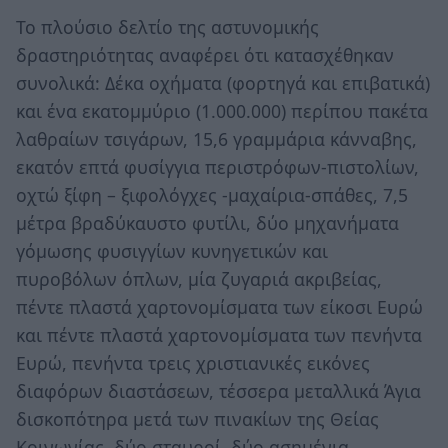
Το πλούσιο δελτίο της αστυνομικής
δραστηριότητας αναφέρει ότι κατασχέθηκαν
συνολικά: Δέκα οχήματα (φορτηγά και επιβατικά)
και ένα εκατομμύριο (1.000.000) περίπου πακέτα
λαθραίων τσιγάρων, 15,6 γραμμάρια κάνναβης,
εκατόν επτά φυσίγγια περιστρόφων-πιστολίων,
οχτώ ξίφη – ξιφολόγχες -μαχαίρια-σπάθες, 7,5
μέτρα βραδύκαυστο φυτίλι, δύο μηχανήματα
γόμωσης φυσιγγίων κυνηγετικών και
πυροβόλων όπλων, μία ζυγαριά ακριβείας,
πέντε πλαστά χαρτονομίσματα των είκοσι Ευρώ
και πέντε πλαστά χαρτονομίσματα των πενήντα
Ευρώ, πενήντα τρεις χριστιανικές εικόνες
διαφόρων διαστάσεων, τέσσερα μεταλλικά Άγια
δισκοπότηρα μετά των πινακίων της Θείας
Κοινωνίας, δύο σταυροί, δύο ασημένια