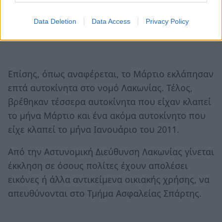
Data Deletion
Data Access
Privacy Policy
Επίσης, όπως αναφέρεται, το Μάρτιο εκλάπησαν
επτά αυτοκίνητα στο νομό Λακωνίας. Τέλος,
βρέθηκαν τέσσερα αυτοκίνητα που είχαν κλαπεί
το μήνα Μάρτιο και ένα ακόμα αυτοκίνητο που
είχε κλαπεί το μήνα Ιανουάριο του 2011.
Από την Αστυνομική Διεύθυνση Λακωνίας γίνεται
έκκληση σε όσους πολίτες έχουν απολέσει
εικόνες ή άλλα αντικείμενα οικιακής χρήσης, να
απευθύνονται στο Τμήμα Ασφαλείας Σπάρτης.