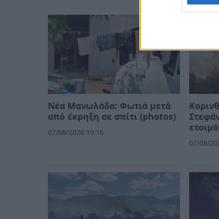
Νέα Μανωλάδα: Φωτιά μετά
Κορινθ
από έκρηξη σε σπίτι (photos)
Στεφάν
ετοιμό
07/08/2026 19:16
07/08/20