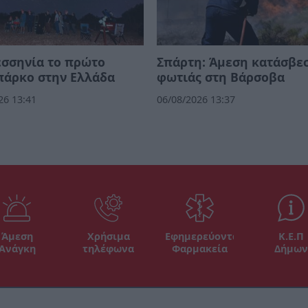
εσσηνία το πρώτο
Σπάρτη: Άμεση κατάσβε
πάρκο στην Ελλάδα
φωτιάς στη Βάρσοβα
26 13:41
06/08/2026 13:37
Άμεση
Χρήσιμα
Εφημερεύοντα
Κ.Ε.Π
Ανάγκη
τηλέφωνα
Φαρμακεία
Δήμων