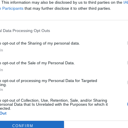
. This information may also be disclosed by us to third parties on the
IA
7:00 το απόγευμα της Τετάρτης.
Participants
that may further disclose it to other third parties.
l Data Processing Opt Outs
σβέστες και 10 οχήματα, ενώ από αέρος
o opt-out of the Sharing of my personal data.
τερο.
In
ρέφει προς τα ήδη καμένα, γεγονός που
o opt-out of the Sale of my Personal Data.
της.
In
ews και μάθετε πρώτοι
όλες τις ειδήσεις
to opt-out of processing my Personal Data for Targeted
ing.
In
o opt-out of Collection, Use, Retention, Sale, and/or Sharing
ersonal Data that Is Unrelated with the Purposes for which it
lected.
Out
CONFIRM