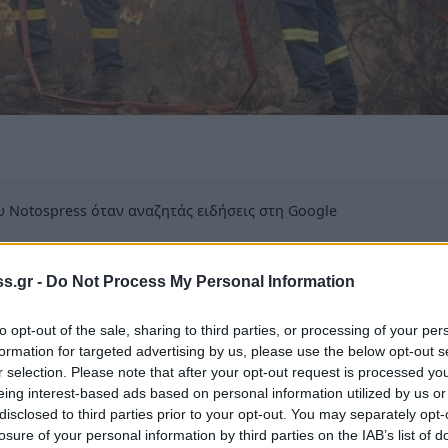
 Notospress όταν αναζητάς ειδήσεις στη Google
οσθήκη ως προτιμώμενη πηγή
τα αποτελέσματα της Google
s.gr -
Do Not Process My Personal Information
to opt-out of the sale, sharing to third parties, or processing of your per
formation for targeted advertising by us, please use the below opt-out s
r selection. Please note that after your opt-out request is processed y
eing interest-based ads based on personal information utilized by us or
disclosed to third parties prior to your opt-out. You may separately opt-
losure of your personal information by third parties on the IAB’s list of
σηνία και πιο συγκεκριμένα σε δασική έκταση