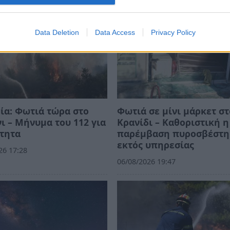
Data Deletion
Data Access
Privacy Policy
ία: Φωτιά τώρα στο
Φωτιά σε μίνι μάρκετ στ
ι – Μήνυμα του 112 για
Κρανίδι – Καθοριστική η
τητα
παρέμβαση πυροσβέστη
εκτός υπηρεσίας
26 17:28
06/08/2026 19:47