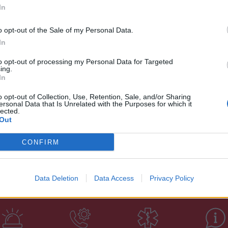
ν εντοπισμό και σύλληψη των δραστών, ενώ
In
μικό Τμήμα Γυθείου.
o opt-out of the Sale of my Personal Data.
In
to opt-out of processing my Personal Data for Targeted
ing.
In
o opt-out of Collection, Use, Retention, Sale, and/or Sharing
ersonal Data that Is Unrelated with the Purposes for which it
lected.
Out
CONFIRM
Data Deletion
Data Access
Privacy Policy