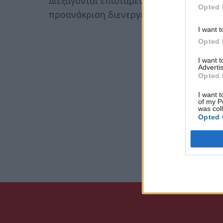
Διεξάγονται επισταμένες έρευνες για το
Opted 
προανάκριση διενεργείται από το Αστυνο
I want t
Opted 
I want 
Advertis
Opted 
I want t
of my P
was col
Opted 