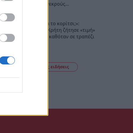
Σεβασμό στους νεκρούς…
20:17
«Πόσα θέλεις για το κορίτσι;»:
Τουρίστας στην Κρήτη ζήτησε «τιμή»
για ανήλικη που καθόταν σε τραπέζι
επιχείρησης
19:56
Δείτε όλες τις ειδήσεις