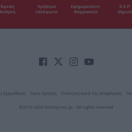
Άμεση
Χρήσιμα
Εφημερεύοντα
Κ.Ε.Π
Ανάγκη
τηλέφωνα
Φαρμακεία
Δήμων
r
η Εχεμύθειας
Όροι Χρήσης
Πολιτική κατά της Διαφθοράς
Τα
©2010-2026 Notospress.gr - All rights reserved