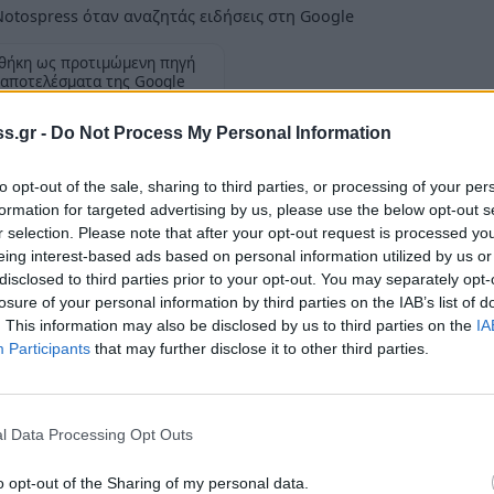
otospress όταν αναζητάς ειδήσεις στη Google
θήκη ως προτιμώμενη πηγή
 αποτελέσματα της Google
s.gr -
Do Not Process My Personal Information
to opt-out of the sale, sharing to third parties, or processing of your per
formation for targeted advertising by us, please use the below opt-out s
r selection. Please note that after your opt-out request is processed y
ηκε χθες Τετάρτη 6 Απριλίου και ώρα 21:45
eing interest-based ads based on personal information utilized by us or
disclosed to third parties prior to your opt-out. You may separately opt-
losure of your personal information by third parties on the IAB’s list of
τας καλυμμένα τα χαρακτηριστικά τους,
. This information may also be disclosed by us to third parties on the
IA
 τη στιγμή που μετέβαινε στην οικία του, και
Participants
that may further disclose it to other third parties.
όν σακίδιο που περιείχε κοσμήματα και
τους διέφυγαν πεζοί προς άγνωστη
l Data Processing Opt Outs
o opt-out of the Sharing of my personal data.