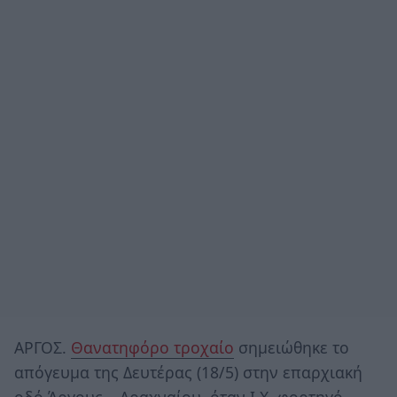
ΑΡΓΟΣ.
Θανατηφόρο τροχαίο
σημειώθηκε το
απόγευμα της Δευτέρας (18/5) στην επαρχιακή
οδό Άργους – Αραχναίου, όταν Ι.Χ. φορτηγό