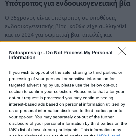
Υπότροπος για ενδοοικογενειακή βία
Ο 35χρονος είναι υπότροπος σε υποθέσεις
ενδοοικογενειακής βίας, καθώς είχε συλληφθεί
και το 2024 για σωματική βία, απειλές και
εξύβριση σε βάρος πρώην συντρόφου του.
Notospress.gr -
Do Not Process My Personal
Ο συλληφθείς οδηγήθηκε στον Εισαγγελέα
Information
Πρωτοδικών Πατρών.
If you wish to opt-out of the sale, sharing to third parties, or
Ακολουθήστε το
notospress.gr
στο Google News και
processing of your personal or sensitive information for
targeted advertising by us, please use the below opt-out
μάθετε πρώτοι
όλες τις ειδήσεις
section to confirm your selection. Please note that after your
opt-out request is processed you may continue seeing
interest-based ads based on personal information utilized by
us or personal information disclosed to third parties prior to
TAGS:
ΠΑΤΡΑ
ΕΝΔΟΟΙΚΟΓΕΝΕΙΑΚΗ ΒΙΑ
your opt-out. You may separately opt-out of the further
ΑΣΤΥΝΟΜΙΚΟΙ
disclosure of your personal information by third parties on the
IAB’s list of downstream participants. This information may
also be disclosed by us to third parties on the
IAB’s List of