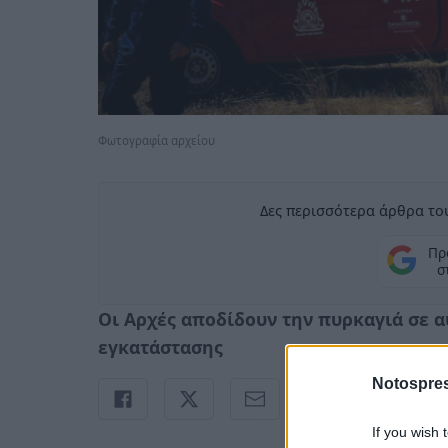
Φωτογραφία αρχείου
Δες περισσότερα άρθρα του
Πρ
σ
Οι Αρχές αποδίδουν την πυρκαγιά σε 
εγκατάστασης
Notospres
If you wish 