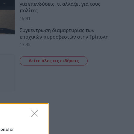
για επενδύσεις, τι αλλάζει για τους
πολίτες
18:41
Συγκέντρωση διαμαρτυρίας των
εποχικών πυροσβεστών στην Τρίπολη
17:45
Δείτε όλες τις ειδήσεις
sonal or