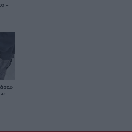
το –
ράσα»
ανε