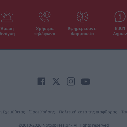
Άμεση
Χρήσιμα
Εφημερεύοντα
Κ.Ε.Π
Ανάγκη
τηλέφωνα
Φαρμακεία
Δήμων
r
η Εχεμύθειας
Όροι Χρήσης
Πολιτική κατά της Διαφθοράς
Τα
©2010-2026 Notospress.gr - All rights reserved