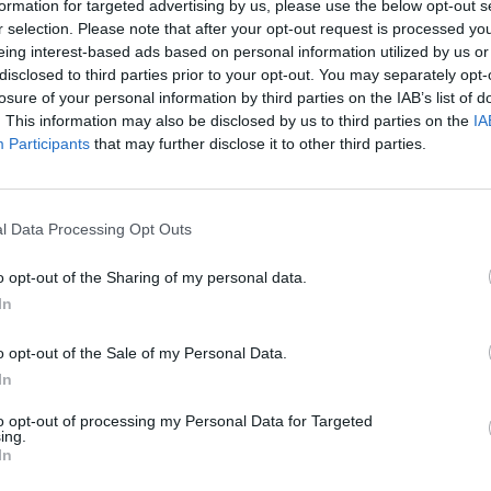
formation for targeted advertising by us, please use the below opt-out s
 76χρονος για εμπρησμό από αμέλεια, μετά
r selection. Please note that after your opt-out request is processed y
νι Σοφικού, έπειτα από έρευνα των
eing interest-based ads based on personal information utilized by us or
disclosed to third parties prior to your opt-out. You may separately opt-
κής.
losure of your personal information by third parties on the IAB’s list of
. This information may also be disclosed by us to third parties on the
IA
ης, στην Κορινθία ο εμπρησμός αποδίδεται
Participants
that may further disclose it to other third parties.
ής εγκατάστασης
στον υπαίθριο χώρο της
ι να προκάλεσε την εκδήλωση της πυρκαγιάς.
l Data Processing Opt Outs
νδρας συνελήφθη στο πλαίσιο της αυτόφωρης
 εισαγγελέα, ενώ η Πυροσβεστική συνεχίζει
o opt-out of the Sharing of my personal data.
ια παρόμοιες υποθέσεις.
In
o opt-out of the Sale of my Personal Data.
λη πλειονότητα των πυρκαγιών προκαλείται
In
ολίτες να τηρούν όλα τα μέτρα
ις αρχές του 2026 έχουν επιβληθεί
to opt-out of processing my Personal Data for Targeted
ing.
τοποιηθεί περισσότερες από 130 συλλήψεις
In