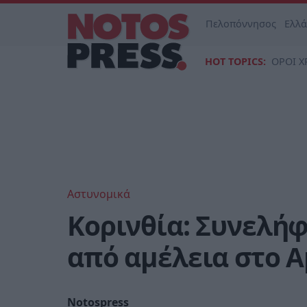
Πελοπόννησος
Ελλ
HOT TOPICS:
ΟΡΟΙ Χ
Αστυνομικά
Κορινθία: Συνελήφ
από αμέλεια στο Α
Notospress