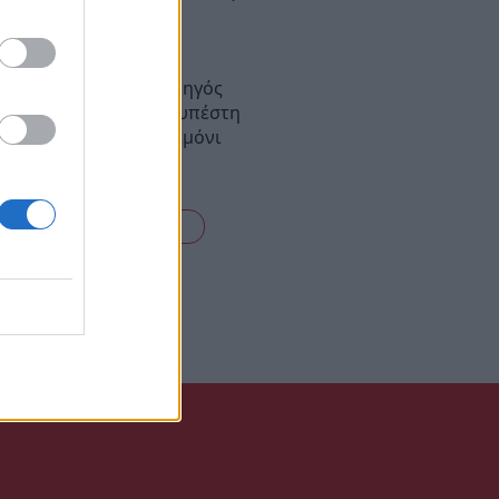
λήφθη 68χρονος
: Νεκρός 52χρονος οδηγός
ορείου – Φέρεται να υπέστη
ακό επεισόδιο στο τιμόνι
είτε όλες τις ειδήσεις