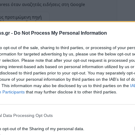
ress όταν αναζητάς ειδήσεις στη Google
ως προτιμώμενη πηγή
λέσματα της Google
Ροή
s.gr -
Do Not Process My Personal Information
Φωτιά
to opt-out of the sale, sharing to third parties, or processing of your per
Μήνυμ
formation for targeted advertising by us, please use the below opt-out s
17:28
r selection. Please note that after your opt-out request is processed y
ό τη Δευτέρα 11 Απριλίου ένας 30χρονος
eing interest-based ads based on personal information utilized by us or
Μυστρ
υπήκοος Αλβανίας, οι οποίοι συνελήφθησαν
disclosed to third parties prior to your opt-out. You may separately opt-
55χρο
losure of your personal information by third parties on the IAB’s list of
και διαρρήξεων σε σπίτια στην ευρύτερη
Αφέθ
. This information may also be disclosed by us to third parties on the
IA
.
Participants
that may further disclose it to other third parties.
14:21
ιενεργήθηκε από το Αστυνομικό Τμήμα
Σπάρ
ατική αξιοποίηση των πληροφοριών,
14:12
l Data Processing Opt Outs
 διαπράξει πέντε κλοπές και διαρρήξεις
Σπάρτ
ρά και Αγριάνων του Δήμου Σπάρτης και στην
o opt-out of the Sharing of my personal data.
κάννα