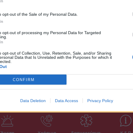
In
ρος των κλοπιμαίων βρέθηκαν και
Συνε
13:04
o opt-out of the Sale of my Personal Data.
In
Αίγιο
ος τους δικογραφία, θα οδηγηθούν στον
λεωφ
to opt-out of processing my Personal Data for Targeted
καρδι
ing.
In
12:47
o opt-out of Collection, Use, Retention, Sale, and/or Sharing
ersonal Data that Is Unrelated with the Purposes for which it
Δ
lected.
Out
CONFIRM
Data Deletion
Data Access
Privacy Policy
Άμεση
Χρήσιμα
Εφημερεύοντα
Κ.Ε.Π