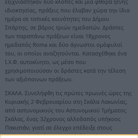
εξιχνιάστηκαν δύο κλοπές και μια φθορά ξένης
ιδιοκτησίας, πράξεις που έλαβαν χώρα την ίδια
ημέρα σε τοπικές κοινότητες του Δήμου
Σπάρτης, σε βάρος τριών ημεδαπών. Δράστες
των παραπάνω πράξεων είναι 18χρονος
ημεδαπός Roma και δύο άγνωστοι ομόφυλοί
του, οι οποίοι αναζητούνται. Κατασχέθηκε ένα
Ι.Χ.Φ. αυτοκίνητο, ως μέσο που
χρησιμοποιούσαν οι δράστες κατά την τέλεση
των αξιόποινων πράξεων.
ΣΚΑΛΑ. Συνελήφθη τις πρώτες πρωινές ώρες της
Κυριακής 2 Φεβρουαρίου στη Σκάλα Λακωνίας,
από αστυνομικούς του Αστυνομικού Τμήματος
Σκάλας, ένας 32χρονος αλλοδαπός υπήκοος
Πακιστάν, γιατί σε έλεγχο επέδειξε στους
αστυνομικούς έγγραφο (Δελτίο Αιτήσαντος