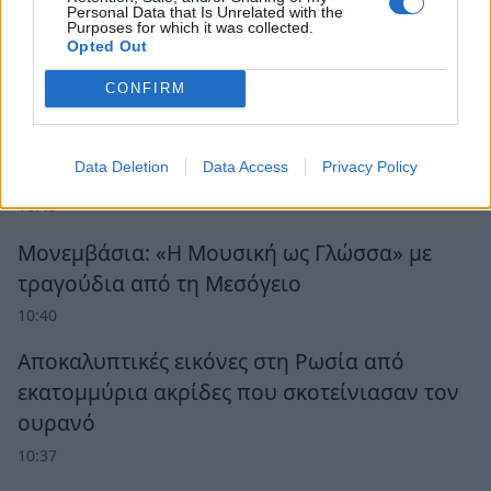
Personal Data that Is Unrelated with the
Purposes for which it was collected.
Opted Out
CONFIRM
Ροή Ειδήσεων
Data Deletion
Data Access
Privacy Policy
Το «κριντζ» και πώς να το αποφύγετε
10:45
Μονεμβάσια: «Η Μουσική ως Γλώσσα» με
τραγούδια από τη Μεσόγειο
10:40
Αποκαλυπτικές εικόνες στη Ρωσία από
εκατομμύρια ακρίδες που σκοτείνιασαν τον
ουρανό
10:37