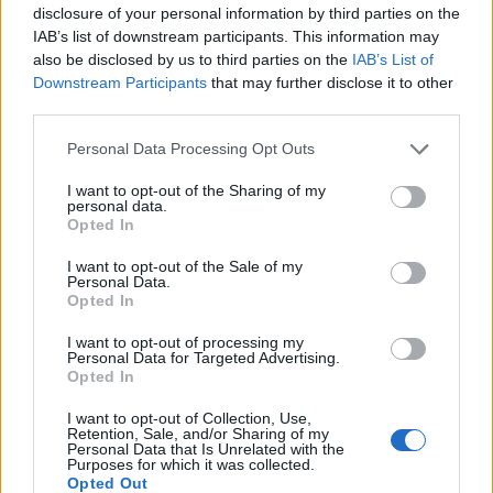
disclosure of your personal information by third parties on the
IAB’s list of downstream participants. This information may
Κατά τη διάρκεια της επιχείρησης, βεβαιώθηκαν
also be disclosed by us to third parties on the
IAB’s List of
συνολικά 82 παραβάσεις του Κώδικα Οδικής
Downstream Participants
that may further disclose it to other
Κυκλοφορίας και έντεκα παραβάσεις του
third parties.
Υγειονομικού Κανονισμού, ενώ βρέθηκαν
Personal Data Processing Opt Outs
συνολικά και κατασχέθηκαν, μικροποσότητες
I want to opt-out of the Sharing of my
κοκαΐνης και κάνναβης.
personal data.
Opted In
Οι συλληφθέντες θα οδηγηθούν στους
I want to opt-out of the Sale of my
Personal Data.
αρμόδιους κατά τόπο εισαγγελείς.
Opted In
Οι δράσεις αυτές, είναι στοχευμένες και
I want to opt-out of processing my
Personal Data for Targeted Advertising.
αποσκοπούν στην πρόληψη, αλλά και στην
Opted In
καταστολή της εγκληματικότητας, ενώ θα
I want to opt-out of Collection, Use,
συνεχιστούν με αμείωτη ένταση και ενδιαφέρον,
Retention, Sale, and/or Sharing of my
Personal Data that Is Unrelated with the
σε όλες τις περιοχές της Περιφέρειας
Purposes for which it was collected.
Opted Out