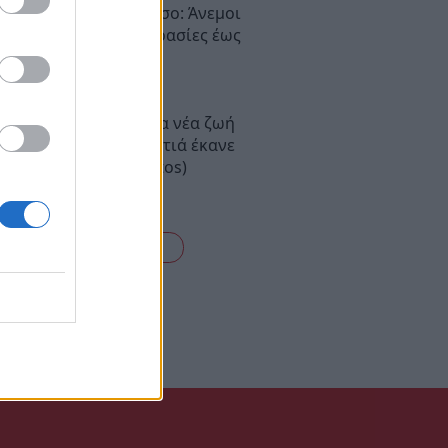
ιρός στην Πελοπόννησο: Άνεμοι
5 μποφόρ και θερμοκρασίες έως
αθμούς
σαν τα πάντα για μια νέα ζωή
 Πελοπόννησο – Η φωτιά έκανε
η το σπίτι τους (photos)
είτε όλες τις ειδήσεις