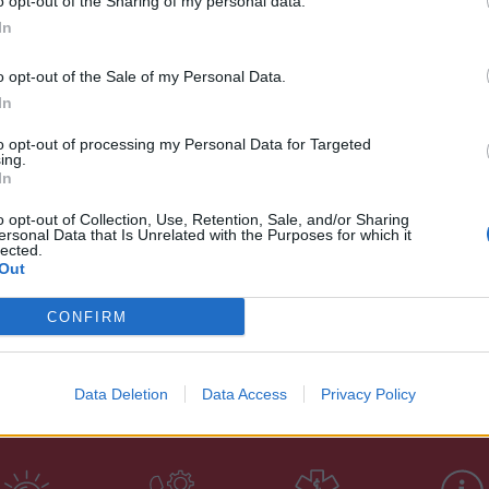
o opt-out of the Sharing of my personal data.
Ο κα
In
έως 
38 β
o opt-out of the Sale of my Personal Data.
α ως μέσο τέλεσης αξιόποινων πράξεων,
22:28
In
Πούλη
λέα Πλημμελειοδικών Κορίνθου.
to opt-out of processing my Personal Data for Targeted
στην
ing.
κό έργο, διενεργούνται από το Τμήμα
In
στάχτ
22:06
o opt-out of Collection, Use, Retention, Sale, and/or Sharing
ersonal Data that Is Unrelated with the Purposes for which it
lected.
Δ
Out
CONFIRM
Data Deletion
Data Access
Privacy Policy