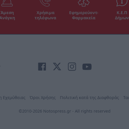
Άμεση
Χρήσιμα
Εφημερεύοντα
Κ.Ε.Π
Ανάγκη
τηλέφωνα
Φαρμακεία
Δήμων
r
η Εχεμύθειας
Όροι Χρήσης
Πολιτική κατά της Διαφθοράς
Τα
©2010-2026 Notospress.gr - All rights reserved