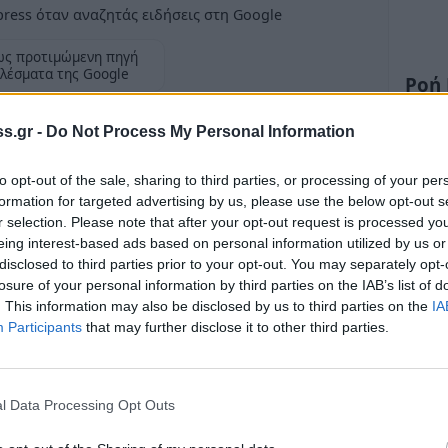
ress όταν αναζητάς ειδήσεις στη Google
ως προτιμώμενη πηγή
λέσματα της Google
Ροή
την Κορινθία
s.gr -
Do Not Process My Personal Information
Guard
ελαιό
to opt-out of the sale, sharing to third parties, or processing of your per
τις κ
formation for targeted advertising by us, please use the below opt-out s
23:19
r selection. Please note that after your opt-out request is processed y
στα Εξαμίλια Κορινθίας, από αστυνομικούς του
eing interest-based ads based on personal information utilized by us or
Ερμιο
disclosed to third parties prior to your opt-out. You may separately opt-
5χρονη ημεδαπή, η οποία κατηγορείται για
τουρ
losure of your personal information by third parties on the IAB’s list of
ικά.
Τρει
. This information may also be disclosed by us to third parties on the
IA
Participants
that may further disclose it to other third parties.
22:46
ομική επιχείρηση του Τμήματος Ασφαλείας
Ήμασ
ηκε όχημα, το οποίο οδηγούσε η 45χρονη.
τώρα
l Data Processing Opt Outs
στο όχημα, βρέθηκαν επιμελώς κρυμμένες έξι
22:32
συνολικού βάρους 1.950 γραμμαρίων, οι