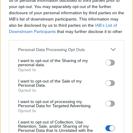
us or personal information disclosed to third parties prior to
Όπως έγινε γνωστό ο πιλότος έχασε τον έλεγχο του αμφίβιου αεροσκάφους ultralight Ι-
your opt-out. You may separately opt-out of the further
Α651 και έτσι η συντριβή ήταν αναπόφευκτη μετά την πρόσκρουση στο έδαφος.
disclosure of your personal information by third parties on the
IAB’s list of downstream participants. This information may
Σύμφωνα με πληροφορίες νεκροί είναι ο χειριστής του αεροσκάφους και ο βοηθός του,
also be disclosed by us to third parties on the
IAB’s List of
ηλικίας 35 και 52 ετών.
Downstream Participants
that may further disclose it to other
third parties.
Personal Data Processing Opt Outs
I want to opt-out of the Sharing of my
personal data.
Opted In
I want to opt-out of the Sale of my
Personal Data.
Opted In
I want to opt-out of processing my
Personal Data for Targeted Advertising.
Opted In
I want to opt-out of Collection, Use,
Retention, Sale, and/or Sharing of my
Personal Data that Is Unrelated with the