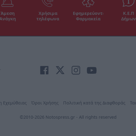
Άμεση
Χρήσιμα
Εφημερεύοντα
Κ.Ε.Π
Ανάγκη
τηλέφωνα
Φαρμακεία
Δήμων
r
η Εχεμύθειας
Όροι Χρήσης
Πολιτική κατά της Διαφθοράς
Τα
©2010-2026 Notospress.gr - All rights reserved