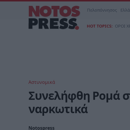
Πελοπόννησος
Ελλ
HOT TOPICS:
ΟΡΟΙ Χ
Αστυνομικά
Συνελήφθη Ρομά σ
ναρκωτικά
Notospress