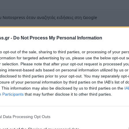
 Notospress όταν αναζητάς ειδήσεις στη Google
οσθήκη ως προτιμώμενη πηγή
τα αποτελέσματα της Google
s.gr -
Do Not Process My Personal Information
to opt-out of the sale, sharing to third parties, or processing of your per
formation for targeted advertising by us, please use the below opt-out s
r selection. Please note that after your opt-out request is processed y
eing interest-based ads based on personal information utilized by us or
 Σπάρτη Λακωνίας, από αστυνομικούς της
disclosed to third parties prior to your opt-out. You may separately opt-
losure of your personal information by third parties on the IAB’s list of
 34χρονος ημεδαπός ΡΟΜΑ, γιατί σε βάρος
. This information may also be disclosed by us to third parties on the
IA
ς Πλημμελειοδικείου Σπάρτης, για απόπειρα
Participants
that may further disclose it to other third parties.
l Data Processing Opt Outs