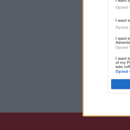
I want t
Opted 
I want t
Opted 
I want 
Advertis
Opted 
I want t
of my P
was col
Opted 