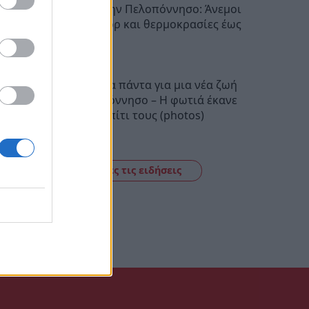
Ο καιρός στην Πελοπόννησο: Άνεμοι
έως 5 μποφόρ και θερμοκρασίες έως
38 βαθμούς
22:28
Πούλησαν τα πάντα για μια νέα ζωή
στην Πελοπόννησο – Η φωτιά έκανε
στάχτη το σπίτι τους (photos)
22:06
Δείτε όλες τις ειδήσεις