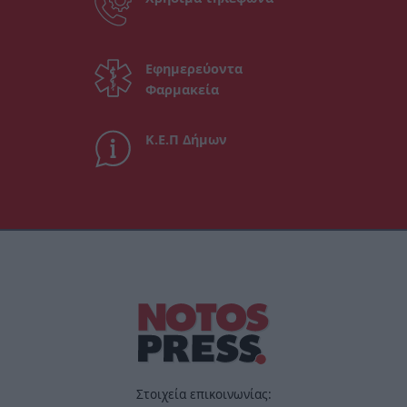
Εφημερεύοντα
Φαρμακεία
Κ.Ε.Π Δήμων
Στοιχεία επικοινωνίας: