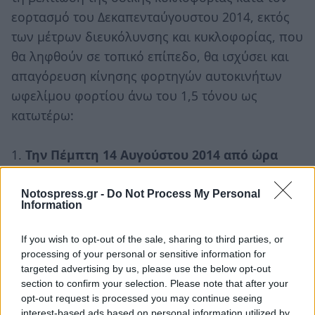
εορτασμό του Δεκαπενταύγουστου 2014, εκτός
των μέτρων διευκόλυνσης και κυκλοφορίας, που
θα ληφθούν σε τοπικό επίπεδο, θα ισχύσει και
απαγόρευση κίνησης φορτηγών αυτοκινήτων
ωφελίμου φορτίου άνω του 1,5 τόνου ως
κατωτέρω:
1.
Την Πέμπτη 14 Αυγούστου 2014 από ώρα
16:00 έως 22:00 και την Παρασκευή 15
Αυγούστου 2014 από ώρα 08:00 έως 13:00 θα
Notospress.gr -
Do Not Process My Personal
Information
ισχύσουν για το ρεύμα εξόδου οι
απαγορεύσεις:
If you wish to opt-out of the sale, sharing to third parties, or
processing of your personal or sensitive information for
targeted advertising by us, please use the below opt-out
α) Στη Νέα Εθνική Οδό (Ν.Ε.Ο.) και στην Παλιά
section to confirm your selection. Please note that after your
Εθνική Οδό (Π.Ε.Ο.) Αθηνών – Κορίνθου –
opt-out request is processed you may continue seeing
Πατρών, από τα Διόδια Ελευσίνας μέχρι τα
interest-based ads based on personal information utilized by