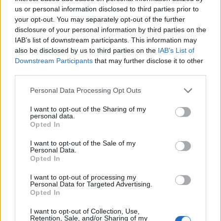
us or personal information disclosed to third parties prior to
Διόδια Ρίου, εξαιρούμενου του τμήματος από τη
your opt-out. You may separately opt-out of the further
χ/θ 145 έως τη χ/θ 205+800 (κόμβος Ρίου).
disclosure of your personal information by third parties on the
β) Στη Ν.Ε.Ο. Αθηνών – Θεσσαλονίκης, από τον
IAB’s list of downstream participants. This information may
also be disclosed by us to third parties on the
IAB’s List of
κόμβο Αγ. Στεφάνου (Κρυονέρι) μέχρι τη
Downstream Participants
that may further disclose it to other
διασταύρωση του Μπράλου, από τον κόμβο
third parties.
Λαμίας μέχρι τον κόμβο Ραχών Φθιώτιδας και
Personal Data Processing Opt Outs
από τη Λάρισα (χ.θ. 365+400) μέχρι την κάτω
διάβαση περιοχής Σκοτίνας (χ.θ. 410).
I want to opt-out of the Sharing of my
personal data.
γ) Στην Εθνική Οδό Θεσσαλονίκης – Ν.
Opted In
Μουδανιών, από την αερογέφυρα Θέρμης μέχρι
I want to opt-out of the Sale of my
το 34ο χλμ.
Personal Data.
Opted In
δ) Στην Εθνική Οδό Σχηματαρίου – Χαλκίδας,
από τη διασταύρωσή της με τη Ν.Ε.Ο. Αθηνών –
I want to opt-out of processing my
Personal Data for Targeted Advertising.
Θεσσαλονίκης μέχρι την υψηλή γέφυρα
Opted In
Χαλκίδας (χ.θ. 12+300).
I want to opt-out of Collection, Use,
Retention, Sale, and/or Sharing of my