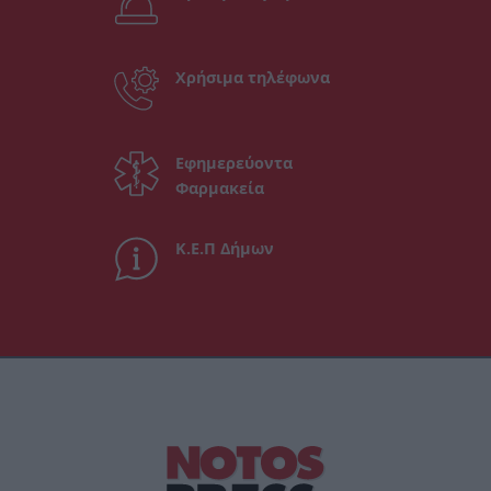
Χρήσιμα τηλέφωνα
Εφημερεύοντα
Φαρμακεία
Κ.Ε.Π Δήμων