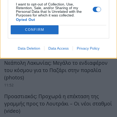
I want to opt-out of Collection, Use,
Retention, Sale, and/or Sharing of my
Personal Data that Is Unrelated with the
Purposes for which it was collected.
Ροή Ειδήσεων
Opted Out
CONFIRM
Ο «χάρτης» των πληρωμών από τον e-ΕΦΚΑ
και τη ΔΥΠΑ έως τις 14 Αυγούστου
Data Deletion
Data Access
Privacy Policy
12:28
Νεάπολη Λακωνίας: Μεγάλο το ενδιαφέρον
του κόσμου για το Παζάρι στην παραλία
(photos)
11:52
Προαστιακός: Προχωρά η επέκταση της
γραμμής προς το Λουτράκι – Οι νέοι σταθμοί
(video)