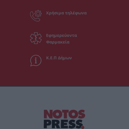
Χρήσιμα τηλέφωνα
Εφημερεύοντα
Φαρμακεία
Κ.Ε.Π Δήμων