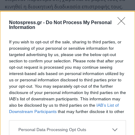
κινηθεί η διοικητική διαδικασία επιστροφής τους.
• Δύο (2) ημεδαποί ΡΟΜΑ στη Μεσσηνία, για κλοπή
ηλεκτρικής ενέργειας.
Notospress.gr -
Do Not Process My Personal
Information
• Δύο (2) ημεδαποί στη Μεσσηνία, για παράβαση της
Νομοθεσίας περί Πνευματικής Ιδιοκτησίας.
If you wish to opt-out of the sale, sharing to third parties, or
• Δύο (2) ημεδαποί και ένας (1) αλλοδαπός στη
processing of your personal or sensitive information for
Μεσσηνία, για παραβάσεις του Υγειονομικού
targeted advertising by us, please use the below opt-out
Κανονισμού.
section to confirm your selection. Please note that after your
• Τέσσερις (4) ημεδαποί ΡΟΜΑ στη Μεσσηνία, για
opt-out request is processed you may continue seeing
interest-based ads based on personal information utilized by
παράνομο υπαίθριο εμπόριο.
us or personal information disclosed to third parties prior to
• Τρεις (3) αλλοδαποί στη Μεσσηνία, οι οποίοι
your opt-out. You may separately opt-out of the further
διέμεναν παράνομα στη χώρα και σε βάρος τους θα
disclosure of your personal information by third parties on the
κινηθεί η διοικητική διαδικασία επιστροφής τους.
IAB’s list of downstream participants. This information may
also be disclosed by us to third parties on the
IAB’s List of
Εξιχνιάστηκαν, μία (1) περίπτωση κλοπής σε
Downstream Participants
that may further disclose it to other
third parties.
κατάστημα στη Σπάρτη Λακωνίας, καθώς και τρεις (3)
περιπτώσεις κλοπών σε αποθήκες σε τοπική
Personal Data Processing Opt Outs
κοινότητα του Δήμου Σπάρτης Λακωνίας.