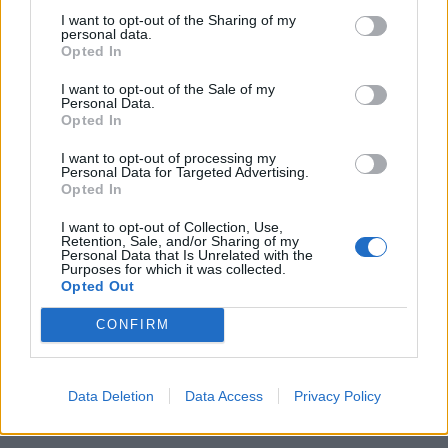
I want to opt-out of the Sharing of my
Για τις υποθέσεις αυτές, σχηματίστηκαν δικογραφίες,
personal data.
από το Τμήμα Ασφαλείας Σπάρτης, σε βάρος ενός (1)
Opted In
17χρονου ημεδαπού και ενός (1) 15χρονου
I want to opt-out of the Sale of my
αλλοδαπού, υπηκόου Ρουμανίας, για κλοπή και από
Personal Data.
Opted In
Αστυνομικό Τμήμα Περιφέρειας Σπάρτης, σε βάρος
τριών (3) ημεδαπών ΡΟΜΑ, ηλικίας 21, 20 και 21 ετών,
I want to opt-out of processing my
για κλοπή, αντίστοιχα.
Personal Data for Targeted Advertising.
Opted In
Κατά τη διάρκεια της επιχείρησης, βεβαιώθηκαν
I want to opt-out of Collection, Use,
Retention, Sale, and/or Sharing of my
συνολικά εβδομήντα τέσσερις (74) παραβάσεις του
Personal Data that Is Unrelated with the
Purposes for which it was collected.
Κώδικα Οδικής Κυκλοφορίας και μία (1) παράβαση
Opted Out
του Υγειονομικού Κανονισμού, ενώ βρέθηκαν και
κατασχέθηκαν, το χρηματικό ποσό των -2.235- ευρώ,
CONFIRM
τρία (3) ζεύγη ζαριών και ένα φορτηγό όχημα.
Data Deletion
Data Access
Privacy Policy
Οι συλληφθέντες θα οδηγηθούν στους αρμόδιους
κατά τόπο Εισαγγελείς.