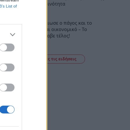
την καθημερινότητα
B’s List of
20:43
Μυστράς: Έλιωσε ο πάγος και το
έγκλημα είναι οικονομικό – Το
ρεπορτάζ έλαβε τέλος!
20:27
Δείτε όλες τις ειδήσεις