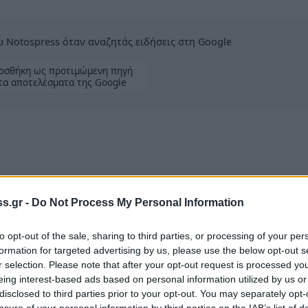
 Notospress όταν αναζητάς ειδήσεις στη Google
οσθήκη ως προτιμώμενη πηγή
τα αποτελέσματα της Google
ίας
s.gr -
Do Not Process My Personal Information
υ Έλους Λακωνίας σημειώθηκε της πρώτες
to opt-out of the sale, sharing to third parties, or processing of your per
formation for targeted advertising by us, please use the below opt-out s
τας καλυμμένα τα πρόσωπά τους και με την
r selection. Please note that after your opt-out request is processed y
eing interest-based ads based on personal information utilized by us or
ι αφού απείλησαν τον υπεύθυνο του
disclosed to third parties prior to your opt-out. You may separately opt-
 που υπολογίζεται περίπου στις 4.000 ευρώ.
losure of your personal information by third parties on the IAB’s list of