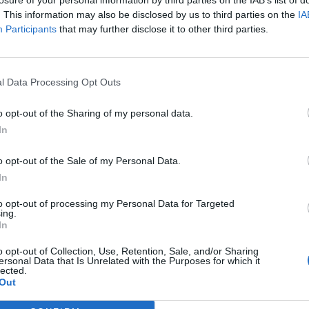
αν τον υπεύθυνο του καταστήματος, ενώ στην
. This information may also be disclosed by us to third parties on the
IA
Participants
that may further disclose it to other third parties.
ν πλευρική χώρα.
ς δράστες στην ευρύτερη περιοχή, ενώ
ομικό Τμήμα Βλαχιώτη Λακωνίας.
l Data Processing Opt Outs
o opt-out of the Sharing of my personal data.
In
 26 Ιουνίου στο Γύθειο Λακωνίας από άνδρες
o opt-out of the Sale of my Personal Data.
ημεδαποί Ρομά, ηλικίας 25 και 20 ετών
In
to opt-out of processing my Personal Data for Targeted
ing.
τας τη μέθοδο της απασχόλησης μπήκαν σε
In
Μαυροβουνίου και Σελινίτσας Γυθείου και
o opt-out of Collection, Use, Retention, Sale, and/or Sharing
και χρηματικά.
ersonal Data that Is Unrelated with the Purposes for which it
lected.
Out
νομικών του Αστυνομικού Τμήματος Γυθείου,
ς, ενώ από την αστυνομική έρευνα,