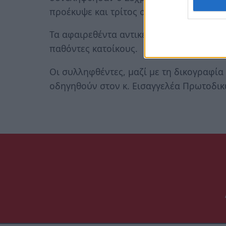
προέκυψε και τρίτος συνεργός, ο οποίος 
Τα αφαιρεθέντα αντικείμενα, καθώς και 
παθόντες κατοίκους.
Οι συλληφθέντες, μαζί με τη δικογραφία
οδηγηθούν στον κ. Εισαγγελέα Πρωτοδικ