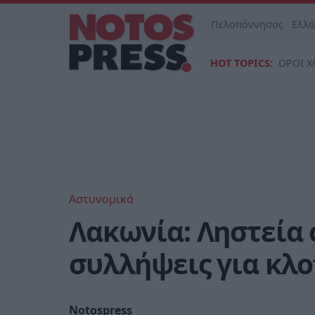
Πελοπόννησος
Ελλ
HOT TOPICS:
ΟΡΟΙ Χ
Αστυνομικά
Λακωνία: Ληστεία 
συλλήψεις για κλ
Notospress