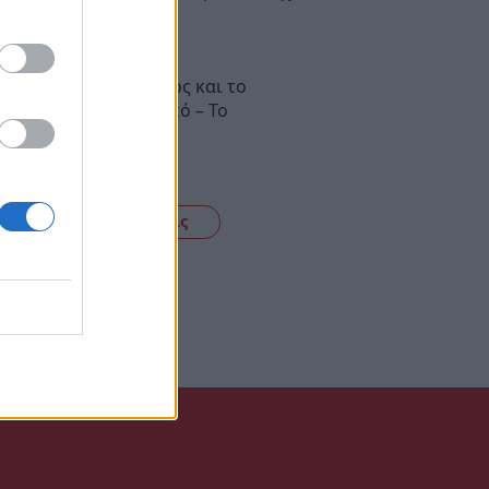
ν καθημερινότητα
43
στράς: Έλιωσε ο πάγος και το
λημα είναι οικονομικό – Το
πορτάζ έλαβε τέλος!
27
Δείτε όλες τις ειδήσεις