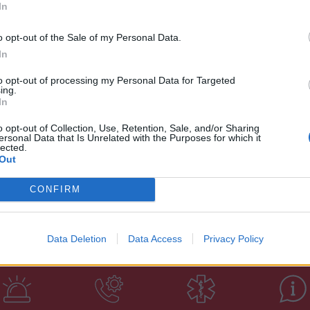
υ σε καταυλισμό Ρομά, βρήκαν και
In
τη
 και έναν ενισχυτή μάρκας Wharfedale. Τα
20:
δόθηκαν στον ιδιοκτήτη τους, ο οποίος είχε
o opt-out of the Sale of my Personal Data.
Μυ
In
 Τμήμα Βλαχιώτη την Πέμπτη 7 Ιουλίου.
έγκ
to opt-out of processing my Personal Data for Targeted
ρε
 απόφαση, του Μονομελούς
ing.
In
20:
ε την οποία καταδικάστηκε σε φυλάκιση 30
ς Κυκλοφορίας (Κ.Ο.Κ.).
o opt-out of Collection, Use, Retention, Sale, and/or Sharing
ersonal Data that Is Unrelated with the Purposes for which it
lected.
του αυτοφώρου και θα οδηγηθεί στον κ.
Out
CONFIRM
Data Deletion
Data Access
Privacy Policy