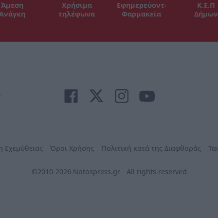
Άμεση
Χρήσιμα
Εφημερεύοντα
Κ.Ε.Π
Ανάγκη
τηλέφωνα
Φαρμακεία
Δήμων
r
η Εχεμύθειας
Όροι Χρήσης
Πολιτική κατά της Διαφθοράς
Τα
©2010-2026 Notospress.gr - All rights reserved