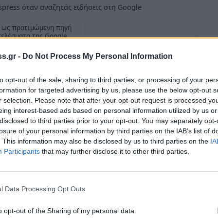
press όταν αναζητάς ειδήσεις στη Google
 ως προτιμώμενη πηγή
τελέσματα της Google
Ρο
s.gr -
Do Not Process My Personal Information
Ο 
to opt-out of the sale, sharing to third parties, or processing of your per
στ
formation for targeted advertising by us, please use the below opt-out s
22:
r selection. Please note that after your opt-out request is processed y
, το μεσημέρι της Παρασκευής 8 Ιουλίου στη
eing interest-based ads based on personal information utilized by us or
Πο
εδαπός Ρομά.
disclosed to third parties prior to your opt-out. You may separately opt-
πι
losure of your personal information by third parties on the IAB’s list of
ινές ώρες της Πέμπτης 7 Ιουλίου, αφαίρεσε
22:
. This information may also be disclosed by us to third parties on the
IA
Participants
that may further disclose it to other third parties.
υ βρίσκεται στην περιοχή Μυρτιάς Λακωνίας,
Πω
κής αξίας 2.000 ευρώ περίπου.
αν
22:
l Data Processing Opt Outs
οί του Αστυνομικού Τμήματος Βλαχιώτη, σε
Πα
νομικού Τμήματος Σκάλας, αφού διενήργησαν
o opt-out of the Sharing of my personal data.
άλλ