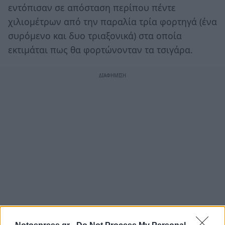
εντόπισαν σε απόσταση περίπου πέντε
χιλιομέτρων από την παραλία τρία φορτηγά (ένα
συρόμενο και δυο τριαξονικά) στα οποία
εκτιμάται πως θα φορτώνονταν τα τσιγάρα.