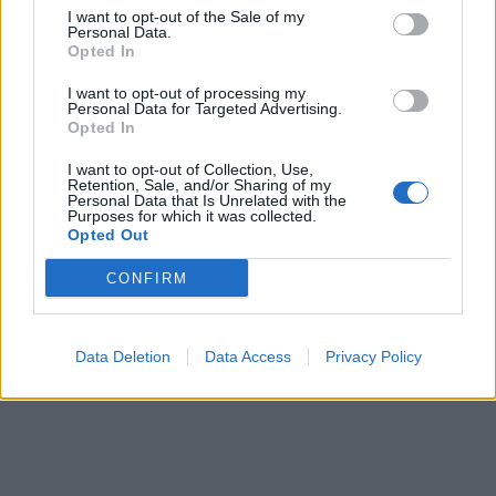
I want to opt-out of the Sale of my
άτομα για τα οποία εξετάζεται η εμπλοκή τους
Personal Data.
Opted In
στην υπόθεση.
I want to opt-out of processing my
Personal Data for Targeted Advertising.
Opted In
I want to opt-out of Collection, Use,
Retention, Sale, and/or Sharing of my
Personal Data that Is Unrelated with the
Purposes for which it was collected.
Opted Out
CONFIRM
Data Deletion
Data Access
Privacy Policy