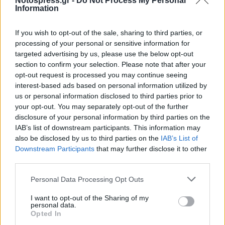
Notospress.gr -
Do Not Process My Personal
Information
If you wish to opt-out of the sale, sharing to third parties, or
processing of your personal or sensitive information for
targeted advertising by us, please use the below opt-out
section to confirm your selection. Please note that after your
opt-out request is processed you may continue seeing
interest-based ads based on personal information utilized by
us or personal information disclosed to third parties prior to
your opt-out. You may separately opt-out of the further
disclosure of your personal information by third parties on the
IAB’s list of downstream participants. This information may
also be disclosed by us to third parties on the
IAB’s List of
Downstream Participants
that may further disclose it to other
third parties.
Personal Data Processing Opt Outs
Κατά την έρευνα στην ευρύτερη περιοχή
I want to opt-out of the Sharing of my
personal data.
αστυνομικοί εντόπισαν στην επαρχιακή οδό
Opted In
Σπάρτης - Γυθείου ένα ημιφορτηγό με πέντε