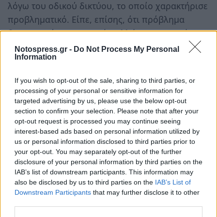
λόγω του οδικού δικτύου, το οποίο χαρακτήρισε
προβληματικό. Είπε, επίσης, ότι πρόβλημα
δημιουργεί η παραμονή πολλών μεταναστών και
Ρομά στη Σκάλα και τη γύρω περιοχή.
Notospress.gr -
Do Not Process My Personal
Information
Παράλληλα, ο ταξίαρχος ζήτησε συνεργασία,
If you wish to opt-out of the sale, sharing to third parties, or
προκειμένου να ελαχιστοποιηθούν τα
processing of your personal or sensitive information for
προβλήματα και να αυξηθεί το αίσθημα
targeted advertising by us, please use the below opt-out
ασφάλειας των πολιτών.
section to confirm your selection. Please note that after your
opt-out request is processed you may continue seeing
interest-based ads based on personal information utilized by
us or personal information disclosed to third parties prior to
your opt-out. You may separately opt-out of the further
disclosure of your personal information by third parties on the
IAB’s list of downstream participants. This information may
also be disclosed by us to third parties on the
IAB’s List of
Downstream Participants
that may further disclose it to other
third parties.