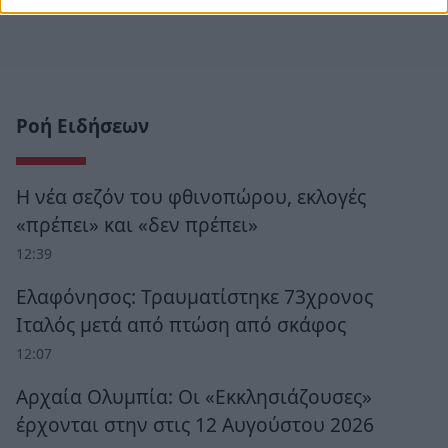
Ροή Ειδήσεων
Η νέα σεζόν του φθινοπώρου, εκλογές
«πρέπει» και «δεν πρέπει»
12:39
Ελαφόνησος: Τραυματίστηκε 73χρονος
Ιταλός μετά από πτώση από σκάφος
12:07
Αρχαία Ολυμπία: Οι «Εκκλησιάζουσες»
έρχονται στην στις 12 Αυγούστου 2026