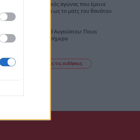
Ποδοσφαιρικός αγώνας που έμεινε
στην ιστορία ως το ματς του θανάτου
08:30
Εορτολόγιο 9 Αυγούστου: Ποιοι
γιορτάζουν σήμερα
08:10
Δείτε όλες τις ειδήσεις