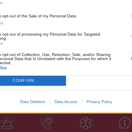
βριση και σωματικές βλάβες, οι άλλοι δύο
In
ια απόφαση που εκκρεμούσε η γυναίκα. Οι 2
ν παράνομες οικοδομικές εργασίες μέσα
o opt-out of the Sale of my Personal Data.
In
to opt-out of processing my Personal Data for Targeted
καν: Έξι κυνηγετικά όπλα η νομιμότητα των
ing.
In
ητο πλήρες με τηλεοράσεις plasma συσκευές
.α..
o opt-out of Collection, Use, Retention, Sale, and/or Sharing
ersonal Data that Is Unrelated with the Purposes for which it
lected.
 από τον Αστυνόμο Β’ Ζαχαρία Αγρανιώτη.
Out
CONFIRM
Data Deletion
Data Access
Privacy Policy