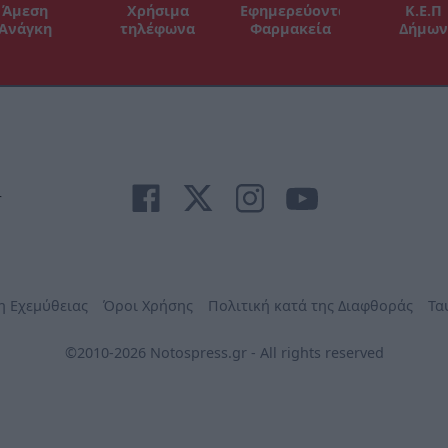
Άμεση
Χρήσιμα
Εφημερεύοντα
Κ.Ε.Π
Ανάγκη
τηλέφωνα
Φαρμακεία
Δήμων
r
η Εχεμύθειας
Όροι Χρήσης
Πολιτική κατά της Διαφθοράς
Τα
©2010-2026 Notospress.gr - All rights reserved