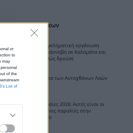
Ροή Ειδήσεων
Μεσσηνία: Εγκληματική οργάνωση
sonal or
διακινούσε κάνναβη σε Καλαμάτα και
ection to
Μεσσήνη – Πώς δρούσε
ou may
10:54
 personal
out of the
Διεθνής Ημέρα των Αυτοχθόνων Λαών
 downstream
της Γης
B’s List of
10:30
Γαλάζιες Σημαίες 2026: Αυτές είναι οι
54 βραβευμένες παραλίες στην
Πελοπόννησο
10:16