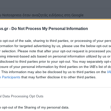
 Notospress όταν αναζητάς ειδήσεις στη Google
οσθήκη ως προτιμώμενη πηγή
s.gr -
Do Not Process My Personal Information
τα αποτελέσματα της Google
to opt-out of the sale, sharing to third parties, or processing of your per
formation for targeted advertising by us, please use the below opt-out s
r selection. Please note that after your opt-out request is processed y
eing interest-based ads based on personal information utilized by us or
disclosed to third parties prior to your opt-out. You may separately opt-
ήθηκε σήμερα (3/8/11) το πρωί σε
losure of your personal information by third parties on the IAB’s list of
ύμφωνα με πληροφορίες του notospress.gr
. This information may also be disclosed by us to third parties on the
IA
Participants
that may further disclose it to other third parties.
 Αστυνομίας επιχειρούσαν σε καταυλισμούς
ς, Παλαιοπαναγιάς και Αμυκλών.
γές του notospress.gr συνελήφθησαν 6 άτομα
l Data Processing Opt Outs
o opt-out of the Sharing of my personal data.