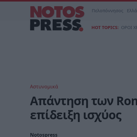
Πελοπόννησος
Ελλ
HOT TOPICS:
ΟΡΟΙ Χ
Αστυνομικά
Απάντηση των Rom
επίδειξη ισχύος
Notospress