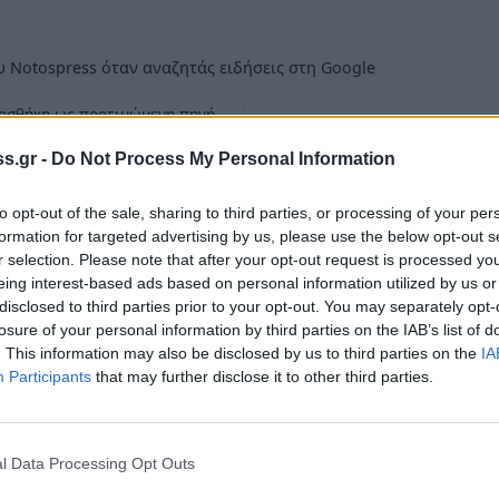
 Notospress όταν αναζητάς ειδήσεις στη Google
οσθήκη ως προτιμώμενη πηγή
τα αποτελέσματα της Google
s.gr -
Do Not Process My Personal Information
to opt-out of the sale, sharing to third parties, or processing of your per
formation for targeted advertising by us, please use the below opt-out s
r selection. Please note that after your opt-out request is processed y
eing interest-based ads based on personal information utilized by us or
λέγχου… Ώρα 8.45 στη Σπάρτη εισέρχονται
disclosed to third parties prior to your opt-out. You may separately opt-
ma. Με κόρνες και μεγαφωνικές διασχίζουν
losure of your personal information by third parties on the IAB’s list of
ολόγου φθάνουν στο κέντρο της πόλης όπου το
. This information may also be disclosed by us to third parties on the
IA
Participants
that may further disclose it to other third parties.
αι ύβρεις κατά της Αστυνομίας. Προχωρούν
 Αστυνομικής Διεύθυνσης Λακωνίας όπου
λαβαν να τους απωθήσουν δυνάμεις της
l Data Processing Opt Outs
μερωθεί. Προφανώς οι οξύθυμοι Roma ήθελαν