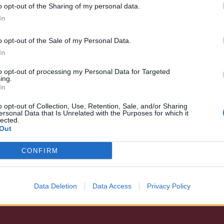
πρωινές επιχειρήσεις της Αστυνομίας σε
o opt-out of the Sharing of my personal data.
υ έγιναν 6 συλλήψεις (Δείτε σχετικό θέμα).
In
 οχήματα απέκλεισαν τις οδούς που
o opt-out of the Sale of my Personal Data.
In
Λ.ΑΣ. όπου κρατούνται οι συλληφθέντες ενώ
 σύσκεψη.
to opt-out of processing my Personal Data for Targeted
ing.
In
ακές ανοχές της Αστυνομίας απέναντι στην
 κι ενδέχεται να σημαίνει και την
o opt-out of Collection, Use, Retention, Sale, and/or Sharing
ersonal Data that Is Unrelated with the Purposes for which it
ισμένης περιοχής της Σπάρτης και των
lected.
Out
ν διάθεση κάποιων Roma για αναμέτρηση με
CONFIRM
Data Deletion
Data Access
Privacy Policy