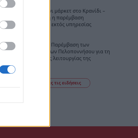
Φωτιά σε μίνι μάρκετ στο Κρανίδι –
Καθοριστική η παρέμβαση
πυροσβέστη εκτός υπηρεσίας
19:47
MERE Ελλάς: Παρέμβαση των
Επιμελητηρίων Πελοποννήσου για τη
συνέχιση της λειτουργίας της
19:05
Δείτε όλες τις ειδήσεις