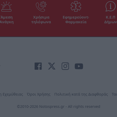
Άμεση
Χρήσιμα
Εφημερεύοντα
Κ.Ε.Π
Ανάγκη
τηλέφωνα
Φαρμακεία
Δήμων
r
η Εχεμύθειας
Όροι Χρήσης
Πολιτική κατά της Διαφθοράς
Τα
©2010-2026 Notospress.gr - All rights reserved