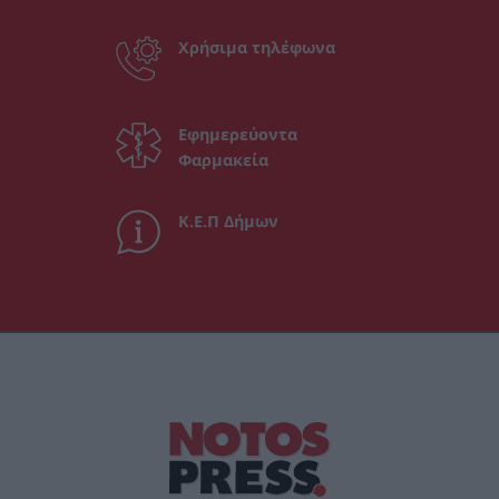
Χρήσιμα τηλέφωνα
Εφημερεύοντα
Φαρμακεία
Κ.Ε.Π Δήμων