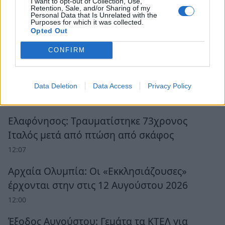
I want to opt-out of Collection, Use,
Retention, Sale, and/or Sharing of my
Personal Data that Is Unrelated with the
Purposes for which it was collected.
Opted Out
Ροή Ειδήσεων
CONFIRM
Η νέα σεζόν του φθινοπώρου, εκλογές
«πρέπει» και «δεν πρέπει»
Data Deletion
Data Access
Privacy Policy
12:39
Ελαφόνησος: Τραυματίστηκε 73χρονος
Ιταλός μετά από πτώση από σκάφος
12:07
Αρχαία Ολυμπία: Οι «Εκκλησιάζουσες»
έρχονται στην στις 12 Αυγούστου 2026
12:00
Έξοδος Αυγούστου: Γεμάτα τα ΚΤΕΛ για