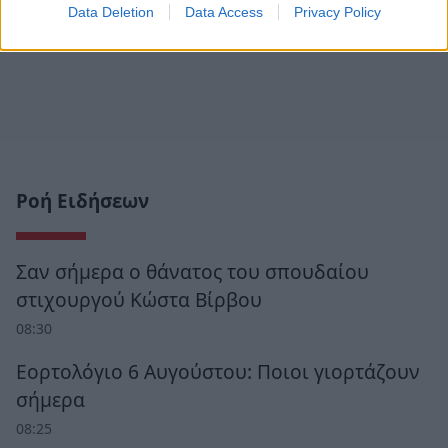
Data Deletion
Data Access
Privacy Policy
Ροή Ειδήσεων
Σαν σήμερα ο θάνατος του σπουδαίου
στιχουργού Κώστα Βίρβου
08:30
Εορτολόγιο 6 Αυγούστου: Ποιοι γιορτάζουν
σήμερα
08:25