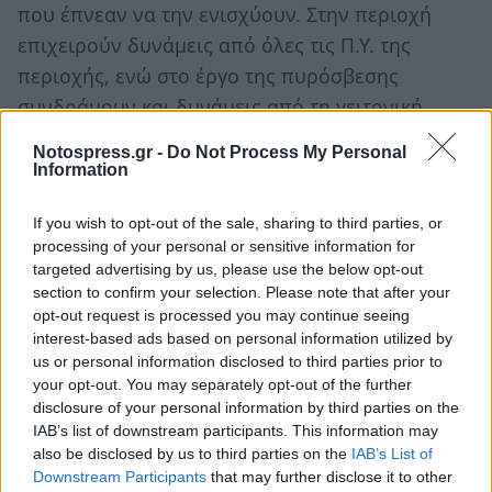
που έπνεαν να την ενισχύουν. Στην περιοχή
επιχειρούν δυνάμεις από όλες τις Π.Υ. της
περιοχής, ενώ στο έργο της πυρόσβεσης
συνδράμουν και δυνάμεις από τη γειτονική
Αρκαδία.
Notospress.gr -
Do Not Process My Personal
Information
Αργά το απόγευμα η πυρκαγιά τέθηκε υπο
έλεγχο με τη βοήθεια κι εναέριων δυνάμεων ενώ
If you wish to opt-out of the sale, sharing to third parties, or
όλη τη νύχτα ισχυρές επίγειες δυνάμεις θα
processing of your personal or sensitive information for
targeted advertising by us, please use the below opt-out
βρίσκονται σε επιφυλακή.
section to confirm your selection. Please note that after your
opt-out request is processed you may continue seeing
Φωτογραφίες: Τάκης Κούρος
interest-based ads based on personal information utilized by
us or personal information disclosed to third parties prior to
your opt-out. You may separately opt-out of the further
disclosure of your personal information by third parties on the
IAB’s list of downstream participants. This information may
also be disclosed by us to third parties on the
IAB’s List of
Downstream Participants
that may further disclose it to other