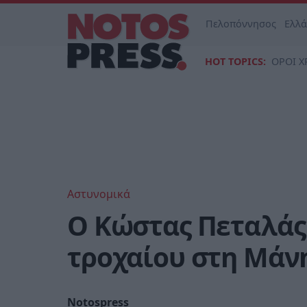
Πελοπόννησος
Ελλ
HOT TOPICS:
ΟΡΟΙ Χ
Αστυνομικά
O Kώστας Πεταλάς 
τροχαίου στη Μάν
Notospress