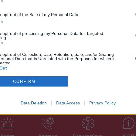
In
γινε αντιληπτή από κατοίκους του Κότρωνα,
ικά σκάφη να βοηθήσουν, ενώ ταυτόχρονα
o opt-out of the Sale of my Personal Data.
ι το Κέντρο Υγείας Αρεόπολης. Ωστόσο, ο
In
to opt-out of processing my Personal Data for Targeted
ing.
In
στο Κέντρο Υγείας Αρεόπολης για να
ηγή: newsbomb.gr
o opt-out of Collection, Use, Retention, Sale, and/or Sharing
ersonal Data that Is Unrelated with the Purposes for which it
lected.
Out
CONFIRM
Data Deletion
Data Access
Privacy Policy
Άμεση
Χρήσιμα
Εφημερεύοντα
Κ.Ε.Π