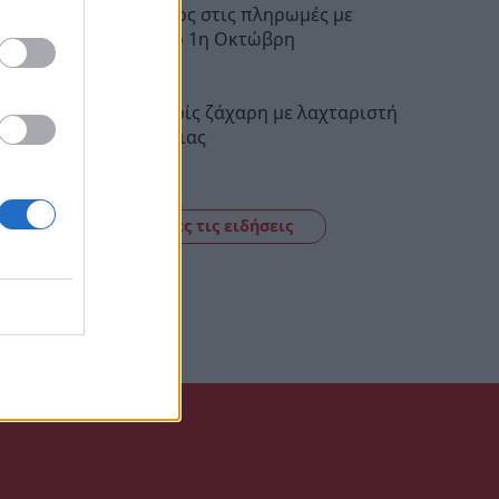
Ενοίκια: Τέλος στις πληρωμές με
μετρητά από 1η Οκτώβρη
10:29
Μιλφέιγ χωρίς ζάχαρη με λαχταριστή
κρέμα βανίλιας
10:00
Δείτε όλες τις ειδήσεις