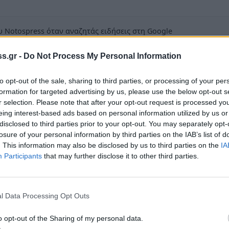
 Notospress όταν αναζητάς ειδήσεις στη Google
οσθήκη ως προτιμώμενη πηγή
s.gr -
Do Not Process My Personal Information
τα αποτελέσματα της Google
to opt-out of the sale, sharing to third parties, or processing of your per
formation for targeted advertising by us, please use the below opt-out s
r selection. Please note that after your opt-out request is processed y
eing interest-based ads based on personal information utilized by us or
disclosed to third parties prior to your opt-out. You may separately opt-
κού Συλλόγου Πειραιά και πρώην διοικητής
losure of your personal information by third parties on the IAB’s list of
. This information may also be disclosed by us to third parties on the
IA
εταλάς είναι ο άτυχος που βρήκε τραγικό
Participants
that may further disclose it to other third parties.
ολικής Μάνης.
ημέρι της Τρίτης (19/07/2016) όταν ο άτυχος
l Data Processing Opt Outs
 έχασε τον έλεγχο του οχήματός του, ενώ
να, κι έπεσε στη θάλασσα.
o opt-out of the Sharing of my personal data.