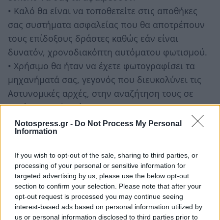
• Καλό θα είναι να τοποθετείτε στις αποθήκες
σας συστήματα ασφαλείας που θα αποτρέπουν
τους επίδοξους δράστες καθώς εάν είναι
δυνατόν, χρονοδιακόπτη αυτόματου φωτισμού.
• Χρήσιμο θα ήταν να έχετε φωτογραφίσει τα
μηχανήματά σας, γεγονός που διευκολύνει τις
Αστυνομικές αρχές, στην αναζήτηση τους σε
περίπτωση κλοπής.
• Επίσης η καταγραφή των αριθμών πλαισίου ή
Notospress.gr -
Do Not Process My Personal
Information
κινητήρα, καθώς και όπου αλλού υπάρχει,
διευκολύνει το έργο της Αστυνομίας σε
If you wish to opt-out of the sale, sharing to third parties, or
περίπτωση κλοπής.
processing of your personal or sensitive information for
• Σε περίπτωση που κάτι σας προκαλεί υπόνοιες
targeted advertising by us, please use the below opt-out
section to confirm your selection. Please note that after your
και μπορεί να σχετίζεται με τη συγκεκριμένη
opt-out request is processed you may continue seeing
εγκληματική δραστηριότητα, να το αναφέρετε
interest-based ads based on personal information utilized by
στις κατά τόπους Αστυνομικές αρχές.
us or personal information disclosed to third parties prior to