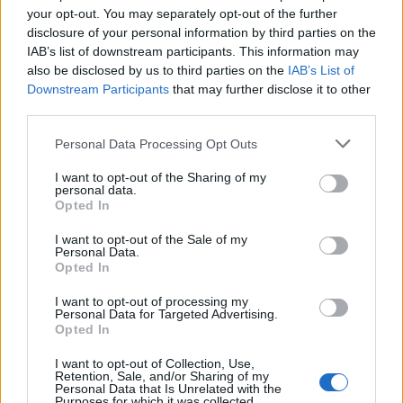
your opt-out. You may separately opt-out of the further
• Εάν χάσετε ή σας έχουν κλέψει γεωργικό
disclosure of your personal information by third parties on the
μηχάνημα, ή εάν ο χώρος της αποθήκης σας έχει
IAB’s list of downstream participants. This information may
παραβιασθεί, να ενημερώσετε αμέσως την
also be disclosed by us to third parties on the
IAB’s List of
Downstream Participants
that may further disclose it to other
Αστυνομία (100).
third parties.
Personal Data Processing Opt Outs
I want to opt-out of the Sharing of my
personal data.
Opted In
I want to opt-out of the Sale of my
Personal Data.
Opted In
I want to opt-out of processing my
Personal Data for Targeted Advertising.
Opted In
I want to opt-out of Collection, Use,
Retention, Sale, and/or Sharing of my
Personal Data that Is Unrelated with the
Purposes for which it was collected.