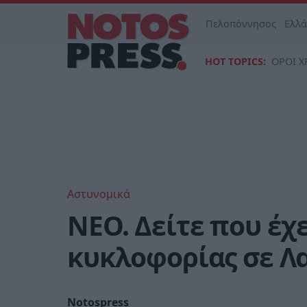
Πελοπόννησος
Ελλ
HOT TOPICS:
ΟΡΟΙ Χ
Αστυνομικά
ΝΕΟ. Δείτε που έχε
κυκλοφορίας σε Λ
Notospress