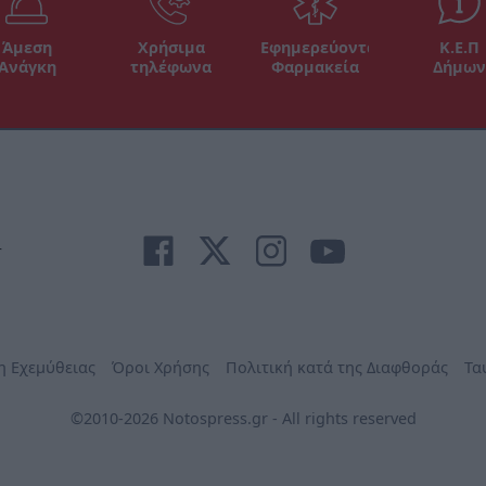
Άμεση
Χρήσιμα
Εφημερεύοντα
Κ.Ε.Π
Ανάγκη
τηλέφωνα
Φαρμακεία
Δήμων
r
η Εχεμύθειας
Όροι Χρήσης
Πολιτική κατά της Διαφθοράς
Τα
©2010-2026 Notospress.gr - All rights reserved