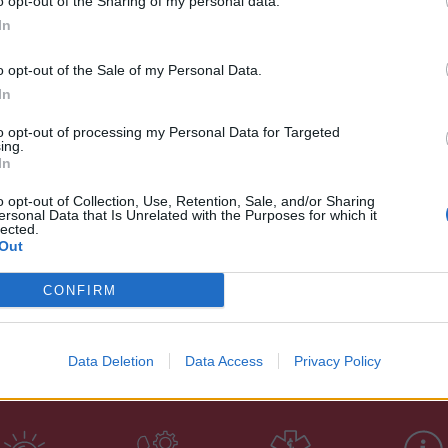
o opt-out of the Sharing of my personal data.
In
Επ. Ο. Γούβες- Αγ. Δημήτριο (Τ.Κ. Γούβες).
o opt-out of the Sale of my Personal Data.
In
to opt-out of processing my Personal Data for Targeted
ing.
In
o opt-out of Collection, Use, Retention, Sale, and/or Sharing
ersonal Data that Is Unrelated with the Purposes for which it
lected.
Out
CONFIRM
Data Deletion
Data Access
Privacy Policy