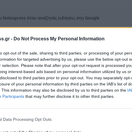
 Notospress όταν αναζητάς ειδήσεις στη Google
οσθήκη ως προτιμώμενη πηγή
τα αποτελέσματα της Google
s.gr -
Do Not Process My Personal Information
to opt-out of the sale, sharing to third parties, or processing of your per
formation for targeted advertising by us, please use the below opt-out s
r selection. Please note that after your opt-out request is processed y
eing interest-based ads based on personal information utilized by us or
α των οχημάτων, στην Περιφέρεια
disclosed to third parties prior to your opt-out. You may separately opt-
losure of your personal information by third parties on the IAB’s list of
ι με δυσχέρεια:
. This information may also be disclosed by us to third parties on the
IA
Participants
that may further disclose it to other third parties.
 Γερακίου (Τ.Κ. Βρονταμά).
l Data Processing Opt Outs
π. Ο. Απιδέας – Αγίου Δημητρίου Ζάρακος (Τ.Κ. Απιδέα