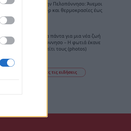
Ο καιρός στην Πελοπόννησο: Άνεμοι
έως 5 μποφόρ και θερμοκρασίες έως
38 βαθμούς
22:28
Πούλησαν τα πάντα για μια νέα ζωή
στην Πελοπόννησο – Η φωτιά έκανε
στάχτη το σπίτι τους (photos)
22:06
Δείτε όλες τις ειδήσεις