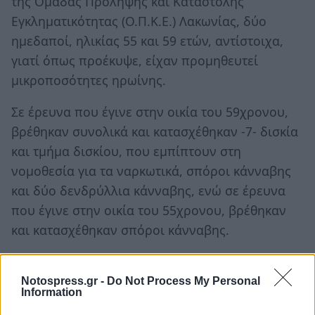
της Ομάδας Πρόληψης και Καταστολής
Εγκληματικότητας (Ο.Π.Κ.Ε.) Λακωνίας, δύο
ημεδαποί, ηλικίας 55 και 59 ετών, αντίστοιχα,
γιατί όπως προέκυψε, είχαν προμηθευτεί
μικροποσότητες ηρωίνης.
Σε έρευνα που έγινε στην οικία του 59χρονου,
βρέθηκαν συνολικά και κατασχέθηκαν -7- δισκία
και τμήμα δισκίου, που εμπίπτουν στη
νομοθεσία για τα ναρκωτικά, σπόροι κάνναβης
και δύο δενδρύλλια κάνναβης, ενώ σε έρευνα
που έγινε στην οικία του 55χρονου, βρέθηκαν
και κατασχέθηκαν σπόροι κάνναβης.
Προανάκριση διενεργεί το Αστυνομικό Τμήμα
Γυθείου.
Notospress.gr -
Do Not Process My Personal
Information