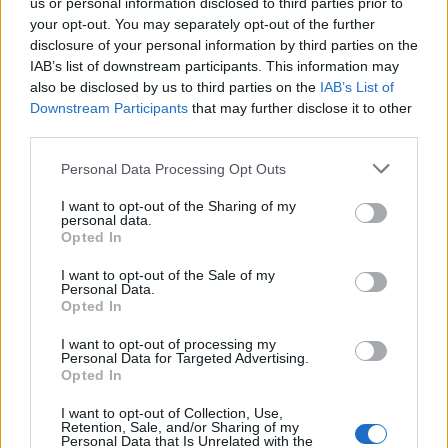
us or personal information disclosed to third parties prior to
your opt-out. You may separately opt-out of the further
disclosure of your personal information by third parties on the
IAB’s list of downstream participants. This information may
also be disclosed by us to third parties on the
IAB’s List of
Downstream Participants
that may further disclose it to other
third parties.
Personal Data Processing Opt Outs
Από την παραπάνω εγκληματική τους δράση
είχαν αφαιρέσει χρήματα, χρυσαφικά,
I want to opt-out of the Sharing of my
personal data.
κοσμήματα, ηλεκτρονικές συσκευές, κ.α. που η
Opted In
συνολική τους αξία ξεπερνά τις -52.000- ευρώ,
I want to opt-out of the Sale of my
καθώς και το χρηματικό ποσό των -35.000-
Personal Data.
Opted In
δολαρίων Αυστραλίας και -1.000- δολαρίων
Η.Π.Α., σύμφωνα με τους ιδιοκτήτες τους.
I want to opt-out of processing my
Personal Data for Targeted Advertising.
Opted In
Οι συλληφθέντες θα οδηγηθούν στον κ.
Εισαγγελέα Πρωτοδικών Σπάρτης.
I want to opt-out of Collection, Use,
Retention, Sale, and/or Sharing of my
Personal Data that Is Unrelated with the