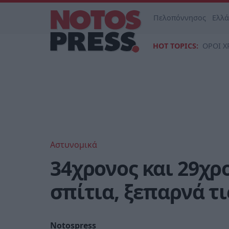
Πελοπόννησος
Ελλ
HOT TOPICS:
ΟΡΟΙ Χ
Αστυνομικά
34χρονος και 29χρ
σπίτια, ξεπαρνά τις
Notospress