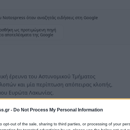
 Notospress όταν αναζητάς ειδήσεις στη Google
οσθήκη ως προτιμώμενη πηγή
τα αποτελέσματα της Google
δική έρευνα του Αστυνομικού Τμήματος
κλοπών και μία περίπτωση απόπειρας κλοπής,
ήμου Ευρώτα Λακωνίας.
θές 12.10.2016, σε τοπική κοινότητα του
s.gr -
Do Not Process My Personal Information
ούς του Τμήματος Ασφαλείας Σπάρτης, ένας
to opt-out of the sale, sharing to third parties, or processing of your per
formation for targeted advertising by us, please use the below opt-out s