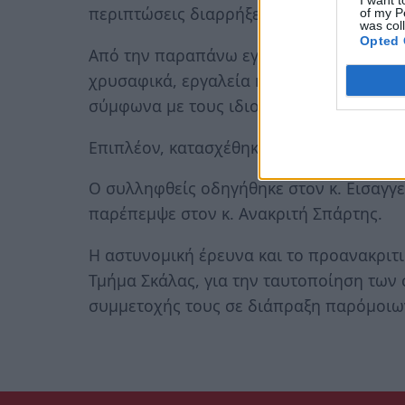
περιπτώσεις διαρρήξεων- κλοπών σε οικί
of my P
was col
Opted 
Από την παραπάνω εγκληματική τους δρά
χρυσαφικά, εργαλεία κ.α. που η συνολική
σύμφωνα με τους ιδιοκτήτες τους.
Επιπλέον, κατασχέθηκε ένα όχημα ως μέ
Ο συλληφθείς οδηγήθηκε στον κ. Εισαγγ
παρέπεμψε στον κ. Ανακριτή Σπάρτης.
Η αστυνομική έρευνα και το προανακριτι
Τμήμα Σκάλας, για την ταυτοποίηση των 
συμμετοχής τους σε διάπραξη παρόμοιω