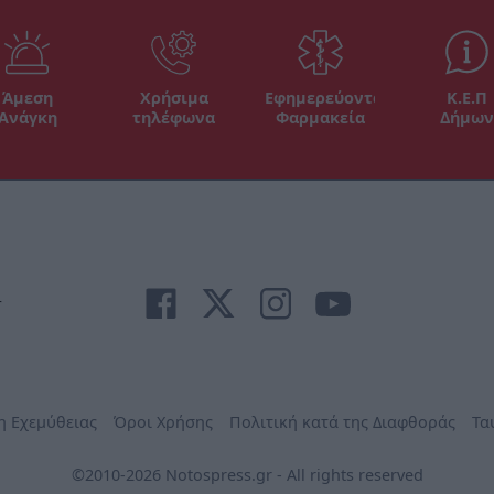
Άμεση
Χρήσιμα
Εφημερεύοντα
Κ.Ε.Π
Ανάγκη
τηλέφωνα
Φαρμακεία
Δήμων
r
η Εχεμύθειας
Όροι Χρήσης
Πολιτική κατά της Διαφθοράς
Τα
©2010-2026 Notospress.gr - All rights reserved