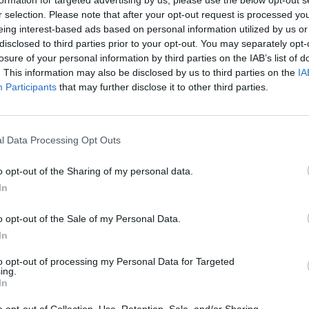
για διακεκριμένες περιπτώσεις κλοπής, η
r selection. Please note that after your opt-out request is processed y
eing interest-based ads based on personal information utilized by us or
ο ημεδαπό, καθώς και άγνωστους συνεργούς
disclosed to third parties prior to your opt-out. You may separately opt-
losure of your personal information by third parties on the IAB’s list of
. This information may also be disclosed by us to third parties on the
IA
ε τοπική κοινότητα του Δήμου Ευρώτα
Participants
that may further disclose it to other third parties.
ονο και άγνωστους συνεργούς τους, διέρρηξαν
ουν κάτι, καθώς έγιναν αντιληπτοί και
l Data Processing Opt Outs
ίρηση, αστυνομικοί του Τμήματος Ασφαλείας
o opt-out of the Sharing of my personal data.
In
σε τοπική κοινότητα του Δήμου Σπάρτης
ν.
o opt-out of the Sale of my Personal Data.
In
νομικής διερεύνησης, που διεξήχθη από το
ο 34χρονος, μαζί με τον 29χρονο και
to opt-out of processing my Personal Data for Targeted
ing.
ικό διάστημα από την 25.8.2016 έως και την
In
ήμου Ευρώτα Λακωνίας, διέπραξαν ακόμη δέκα
o opt-out of Collection, Use, Retention, Sale, and/or Sharing