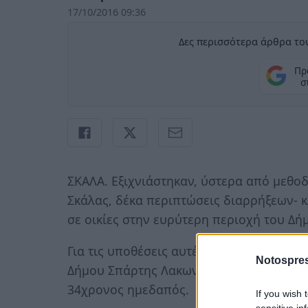
17/10/2016 09:36
Δες περισσότερα άρθρα του
Πρ
σ
ΣΚΑΛΑ. Εξιχνιάστηκαν, ύστερα από μεθο
Σκάλας, δέκα περιπτώσεις διαρρήξεων- 
σε οικίες στην ευρύτερη περιοχή του Δ
Για τις υποθέσεις αυτές, συνελήφθη προχ
Notospres
Δήμου Σπάρτης Λακωνίας, από αστυνομικ
34χρονος ημεδαπός.
If you wish 
sensitive in