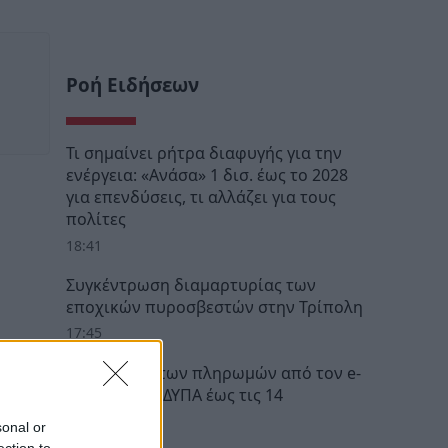
Ροή Ειδήσεων
Τι σημαίνει ρήτρα διαφυγής για την
ενέργεια: «Ανάσα» 1 δισ. έως το 2028
για επενδύσεις, τι αλλάζει για τους
πολίτες
18:41
Συγκέντρωση διαμαρτυρίας των
εποχικών πυροσβεστών στην Τρίπολη
17:45
Ο «χάρτης» των πληρωμών από τον e-
ΕΦΚΑ και τη ΔΥΠΑ έως τις 14
Αυγούστου
sonal or
12:28
ection to