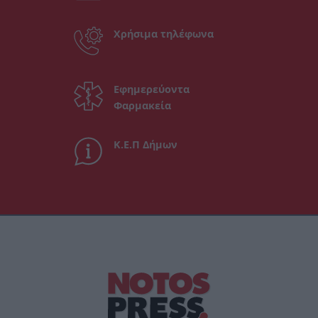
Χρήσιμα τηλέφωνα
Εφημερεύοντα
Φαρμακεία
Κ.Ε.Π Δήμων