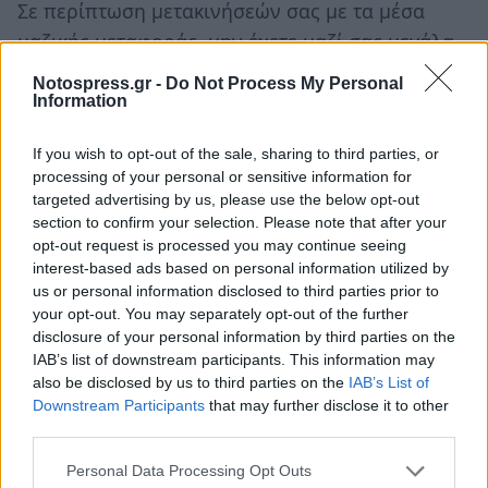
Σε περίπτωση μετακινήσεών σας με τα μέσα
μαζικής μεταφοράς, μην έχετε μαζί σας μεγάλα
χρηματικά ποσά.
Notospress.gr -
Do Not Process My Personal
Να πραγματοποιείτε τις συναλλαγές σας στα
Information
μηχανήματα ανάληψης χρημάτων (ΑΤΜ) με
If you wish to opt-out of the sale, sharing to third parties, or
μεγάλη προσοχή και διακριτικότητα.
processing of your personal or sensitive information for
Στην περίπτωση που χρησιμοποιείτε δικό σας
targeted advertising by us, please use the below opt-out
μεταφορικό μέσο (αυτοκίνητο ή μηχανή), μην
section to confirm your selection. Please note that after your
opt-out request is processed you may continue seeing
αφήνετε πολύτιμα αντικείμενα σε αυτό ή
interest-based ads based on personal information utilized by
τοποθετήστε τα σε μη ορατό σημείο.
us or personal information disclosed to third parties prior to
Μην αφήνετε ποτέ τα κλειδιά της μηχανής ή του
your opt-out. You may separately opt-out of the further
disclosure of your personal information by third parties on the
αυτοκινήτου σας επάνω σε αυτά, ακόμη και εάν
IAB’s list of downstream participants. This information may
πρόκειται να λείψετε για ελάχιστο χρόνο.
also be disclosed by us to third parties on the
IAB’s List of
Να φροντίζετε πάντοτε να παρκάρετε σε οδούς,
Downstream Participants
that may further disclose it to other
third parties.
εάν είναι δυνατόν καλά φωτιζόμενες τις
νυκτερινές ώρες και ποτέ σε ερημικά μέρη. Σε
Personal Data Processing Opt Outs