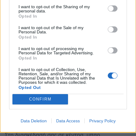
κάθε περίπτωση, μην ξεχνάτε να ενεργοποιείτε
I want to opt-out of the Sharing of my
το σύστημα συναγερμού, εφόσον διαθέτετε.
personal data.
Opted In
I want to opt-out of the Sale of my
Personal Data.
Στη διαμονή
Opted In
Να ασφαλίζετε, κατά την έξοδό σας, το δωμάτιο
I want to opt-out of processing my
Personal Data for Targeted Advertising.
του ξενοδοχείου ή το ενοικιαζόμενο δωμάτιο-
Opted In
διαμέρισμα όπου διαμένετε, ακόμη και εάν
I want to opt-out of Collection, Use,
λείψετε για ελάχιστο χρόνο.
Retention, Sale, and/or Sharing of my
Personal Data that Is Unrelated with the
Να εξασφαλίζετε την τοποθέτηση σε ασφαλές
Purposes for which it was collected.
Opted Out
μέρος στον χώρο της διαμονής σας, των
χρημάτων ή των αντικειμένων αξίας που δεν θα
CONFIRM
χρειαστείτε στην έξοδό σας.
Στη διασκέδαση
Data Deletion
Data Access
Privacy Policy
Στη διασκέδασή σας σε κέντρα, μπαρ,