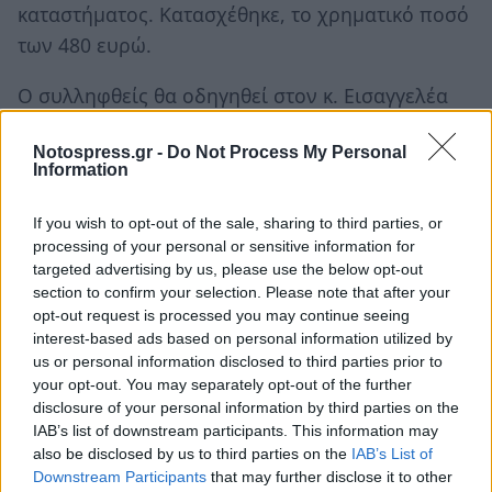
καταστήματος. Κατασχέθηκε, το χρηματικό ποσό
των 480 ευρώ.
Ο συλληφθείς θα οδηγηθεί στον κ. Εισαγγελέα
Πρωτοδικών Σπάρτης, ενώ σε βάρος της
Notospress.gr -
Do Not Process My Personal
46χρονης σχηματίστηκε δικογραφία για
Information
παράβαση της Νομοθεσίας «Περί εκδιδόμενων
με αμοιβή προσώπων».
If you wish to opt-out of the sale, sharing to third parties, or
processing of your personal or sensitive information for
Η αστυνομική έρευνα και το προανακριτικό έργο
targeted advertising by us, please use the below opt-out
section to confirm your selection. Please note that after your
διενεργούνται από το Αστυνομικό Τμήμα
opt-out request is processed you may continue seeing
Σκάλας.
interest-based ads based on personal information utilized by
us or personal information disclosed to third parties prior to
your opt-out. You may separately opt-out of the further
disclosure of your personal information by third parties on the
IAB’s list of downstream participants. This information may
also be disclosed by us to third parties on the
IAB’s List of
Downstream Participants
that may further disclose it to other