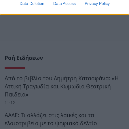
Data Deletion
Data Access
Privacy Policy
Ροή Ειδήσεων
Από το βιβλίο του Δημήτρη Κατσαφάνα: «Η
Αττική Τραγωδία και Κωμωδία Θεατρική
Παιδεία»
11:12
ΑΑΔΕ: Τι αλλάζει στις λαϊκές και τα
ελαιοτριβεία με το ψηφιακό δελτίο