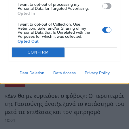
I want to opt-out of processing my
Personal Data for Targeted Advertising.
Opted In
I want to opt-out of Collection, Use,
Retention, Sale, and/or Sharing of my
Personal Data that Is Unrelated with the
Purposes for which it was collected.
Opted Out
CONFIRM
Data Deletion
Data Access
Privacy Policy
Ροή Ειδήσεων
«Δεν θα με κυριεύσει ο φόβος»: Ο περιπτεράς
της Γαστούνης άνοιξε ξανά το κατάστημά του
μετά τις επιθέσεις και τον εμπρησμό
10:04