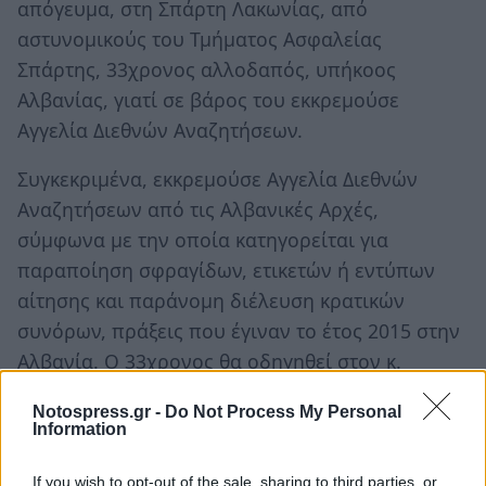
απόγευμα, στη Σπάρτη Λακωνίας, από
αστυνομικούς του Τμήματος Ασφαλείας
Σπάρτης, 33χρονος αλλοδαπός, υπήκοος
Αλβανίας, γιατί σε βάρος του εκκρεμούσε
Αγγελία Διεθνών Αναζητήσεων.
Συγκεκριμένα, εκκρεμούσε Αγγελία Διεθνών
Αναζητήσεων από τις Αλβανικές Αρχές,
σύμφωνα με την οποία κατηγορείται για
παραποίηση σφραγίδων, ετικετών ή εντύπων
αίτησης και παράνομη διέλευση κρατικών
συνόρων, πράξεις που έγιναν το έτος 2015 στην
Αλβανία. Ο 33χρονος θα οδηγηθεί στον κ.
Εισαγγελέα Εφετών Ναυπλίου.
Notospress.gr -
Do Not Process My Personal
Information
If you wish to opt-out of the sale, sharing to third parties, or