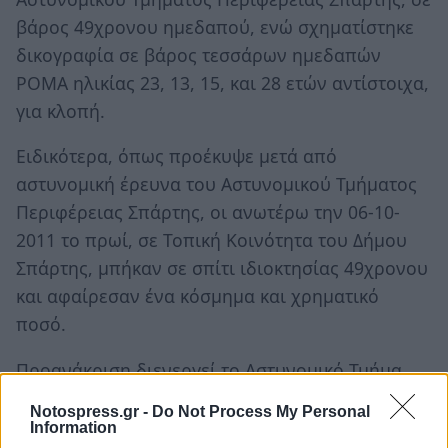
βάρος 49χρονου ημεδαπού, ενώ σχηματίστηκε
δικογραφία σε βάρος τεσσάρων ημεδαπών
ΡΟΜΑ ηλικίας 23, 13, 15, και 28 ετών αντίστοιχα,
για κλοπή.
Ειδικότερα, όπως προέκυψε μετά από
αστυνομική έρευνα του Αστυνομικού Τμήματος
Περιφέρειας Σπάρτης, οι ανωτέρω την 06-10-
2011 το πρωί, σε Τοπική Κοινότητα του Δήμου
Σπάρτης, μπήκαν σε σπίτι ιδιοκτησίας 49χρονου
και αφαίρεσαν ένα κόσμημα και χρηματικό
ποσό.
Προανάκριση διενεργεί το Αστυνομικό Τμήμα
Περιφέρειας Σπάρτης.
Notospress.gr -
Do Not Process My Personal
Information