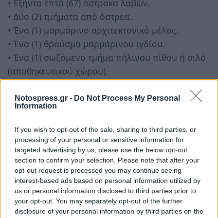
• Εξήντα επτά (67) όστρακα λαβών.
• Δύο (2) τμήματα από όστρεα.
• Ένα (1) μαρμάρινο αρχιτεκτονικό μέλος.
• Ένα (1) θραύσμα μαρμάρινου ιγδίου.
• Ένα (1) σωζόμενο τμήμα πήλινου πίθου ή σιλό
(αποθηκευτικού χώρου).
• Δύο (2) τμήματα πίθου.
• Τέσσερα (4) τμήματα κεραμικού πήλινου με
Notospress.gr -
Do Not Process My Personal
Information
κονίαμα (Κορινθιακός Στρωτήρας).
• Εκατόν εννέα (109) όστρακα χειλών αγγείων.
If you wish to opt-out of the sale, sharing to third parties, or
• Τετρακόσια τριάντα (430) όστρακα από σώματα
processing of your personal or sensitive information for
targeted advertising by us, please use the below opt-out
αγγείων.
section to confirm your selection. Please note that after your
• Ένα (1) οστό.
opt-out request is processed you may continue seeing
• Ένα (1) θραύσμα χαλαζία.
interest-based ads based on personal information utilized by
us or personal information disclosed to third parties prior to
• Ένα (1) θραύσμα πήλινου ειδωλίου από μήτρα.
your opt-out. You may separately opt-out of the further
• Τρία (3) τμήματα αδιάγνωστα.
disclosure of your personal information by third parties on the