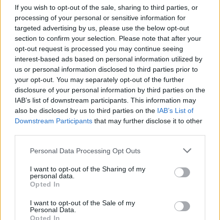
If you wish to opt-out of the sale, sharing to third parties, or
processing of your personal or sensitive information for
targeted advertising by us, please use the below opt-out
section to confirm your selection. Please note that after your
opt-out request is processed you may continue seeing
interest-based ads based on personal information utilized by
us or personal information disclosed to third parties prior to
your opt-out. You may separately opt-out of the further
disclosure of your personal information by third parties on the
IAB’s list of downstream participants. This information may
also be disclosed by us to third parties on the
IAB’s List of
Βεβαιώθηκαν συνολικά έξι παραβάσεις του
Downstream Participants
that may further disclose it to other
Κώδικα Οδικής Κυκλοφορίας, σε δίκυκλα:
third parties.
Δύο για μη χρήση προστατευτικού κράνους.
Personal Data Processing Opt Outs
Δύο για στέρηση άδειας ικανότητας οδηγού.
Δύο για στέρηση ασφαλιστηρίου συμβολαίου.
I want to opt-out of the Sharing of my
personal data.
Opted In
I want to opt-out of the Sale of my
Personal Data.
Opted In