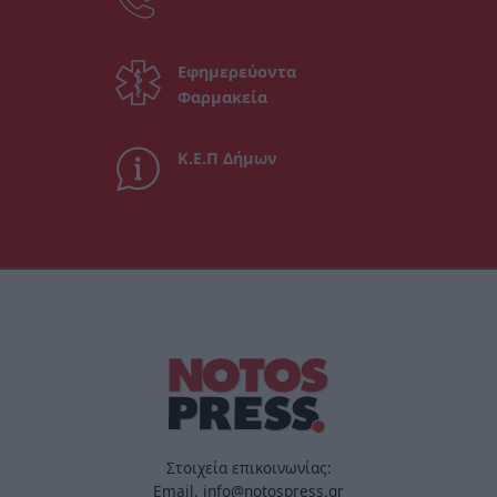
Εφημερεύοντα
Φαρμακεία
Κ.Ε.Π Δήμων
Στοιχεία επικοινωνίας:
Email. info@notospress.gr