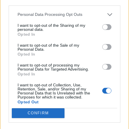
third parties.
Personal Data Processing Opt Outs
I want to opt-out of the Sharing of my
personal data.
Opted In
I want to opt-out of the Sale of my
Personal Data.
Opted In
Το ερώτημα είναι αν οι ανήλικοι Ρομά θα
I want to opt-out of processing my
Personal Data for Targeted Advertising.
βρεθούν μέσα σε λίγες ώρες και πάλι στους
Opted In
δρόμους της Λακωνίας για να συνεχίσουν
I want to opt-out of Collection, Use,
ανενόχλητοι το ωριμότατο εγκληματικό τους
Retention, Sale, and/or Sharing of my
Personal Data that Is Unrelated with the
έργο!
Purposes for which it was collected.
Opted Out
CONFIRM