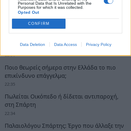
Personal Data that Is Unrelated with the
Purposes for which it was collected.
Opted Out
Ροή Ειδήσεων
CONFIRM
Ο καιρός την Παρασκευή 7 Αυγούστου στην
Data Deletion
Data Access
Privacy Policy
Πελοπόννησο
22:36
Ποιο θεωρείς σήμερα στην Ελλάδα το πιο
επικίνδυνο επάγγελμα;
22:35
Πωλείται Οικόπεδο ή δίδεται αντιπαροχή,
στη Σπάρτη
22:34
Παλαιολόγου Σπάρτης: Έργο που άλλαξε την