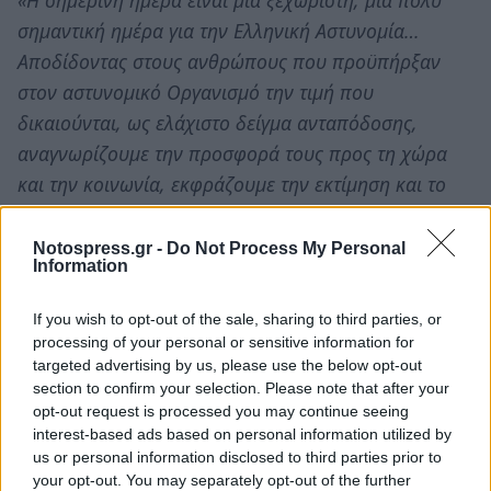
«Η σημερινή ημέρα είναι μια ξεχωριστή, μια πολύ
σημαντική ημέρα για την Ελληνική Αστυνομία…
Αποδίδοντας στους ανθρώπους που προϋπήρξαν
στον αστυνομικό Οργανισμό την τιμή που
δικαιούνται, ως ελάχιστο δείγμα ανταπόδοσης,
αναγνωρίζουμε την προσφορά τους προς τη χώρα
και την κοινωνία, εκφράζουμε την εκτίμηση και το
σεβασμό μας στο έργο, την προσπάθεια και τις
θυσίες τους. Ταυτόχρονα όμως, κατανοούμε και
Notospress.gr -
Do Not Process My Personal
Information
συναισθανόμαστε βαθειά την ευθύνη και την
υποχρέωση που έχουμε να συνεχίσουμε το έργο
If you wish to opt-out of the sale, sharing to third parties, or
τους, να διαφυλάξουμε τις παρακαταθήκες που μας
processing of your personal or sensitive information for
άφησαν, να διαμορφώσουμε μια ακόμη καλύτερη
targeted advertising by us, please use the below opt-out
section to confirm your selection. Please note that after your
προοπτική για την Ελληνική Αστυνομία και κατ’
opt-out request is processed you may continue seeing
επέκταση ένα καλύτερο και ασφαλέστερο μέλλον για
interest-based ads based on personal information utilized by
τις σύγχρονες και τις επόμενες γενιές.Τιμώντας
us or personal information disclosed to third parties prior to
your opt-out. You may separately opt-out of the further