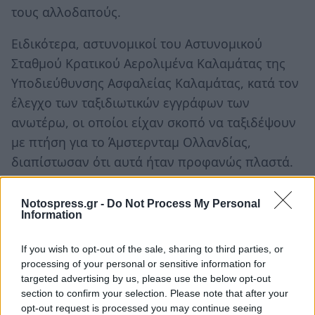
τους αλλοδαπούς.
Ειδικότερα, αστυνομικοί του Αστυνομικού
Σταθμού Κρατικού Αερολιμένα Καλαμάτας της
Υποδιεύθυνσης Ασφαλείας Καλαμάτας, κατά τον
έλεγχο των ταξιδιωτικών εγγράφων των
ανωτέρω, οι οποίοι είχαν σκοπό να ταξιδέψουν
με πτήση για το Άμστερνταμ Ολλανδίας,
διαπίστωσαν ότι αυτά ήταν προφανώς πλαστά.
Κατά τον αστυνομικό έλεγχο βρέθηκαν και
Notospress.gr -
Do Not Process My Personal
κατασχέθηκαν, δύο (2) διαβατήρια Ιαπωνικών
Information
Αρχών, ενώ ο 48χρονος συνόδευε και τα
If you wish to opt-out of the sale, sharing to third parties, or
ανήλικα τέκνα του, για τα οποία υπέδειξε δύο (2)
processing of your personal or sensitive information for
διαβατήρια Ιαπωνικών Αρχών, τα οποία επίσης
targeted advertising by us, please use the below opt-out
κατασχέθηκαν.
section to confirm your selection. Please note that after your
opt-out request is processed you may continue seeing