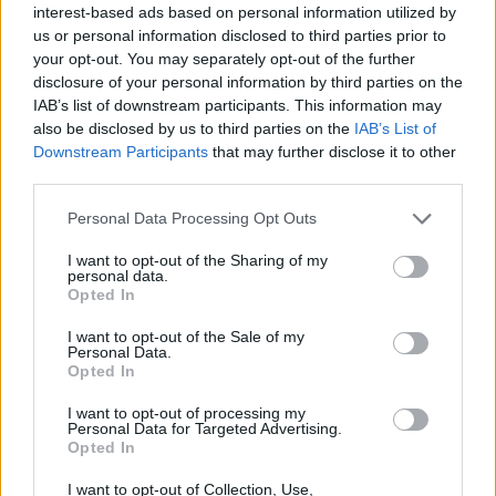
Οι συλληφθέντες θα οδηγηθούν στον κ.
interest-based ads based on personal information utilized by
us or personal information disclosed to third parties prior to
Εισαγγελέα Πλημμελειοδικών Καλαμάτας, ενώ η
your opt-out. You may separately opt-out of the further
αστυνομική έρευνα και η προανάκριση
disclosure of your personal information by third parties on the
διενεργούνται από την Υποδιεύθυνση
IAB’s list of downstream participants. This information may
also be disclosed by us to third parties on the
IAB’s List of
Ασφαλείας Καλαμάτας.
Downstream Participants
that may further disclose it to other
third parties.
Personal Data Processing Opt Outs
I want to opt-out of the Sharing of my
personal data.
Opted In
I want to opt-out of the Sale of my
Personal Data.
Opted In
I want to opt-out of processing my
Personal Data for Targeted Advertising.
Opted In
I want to opt-out of Collection, Use,