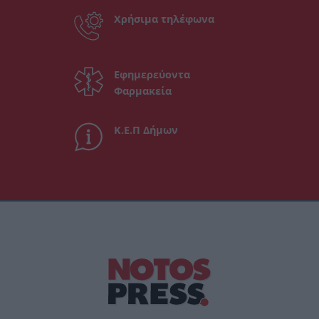
Χρήσιμα τηλέφωνα
Εφημερεύοντα
Φαρμακεία
Κ.Ε.Π Δήμων