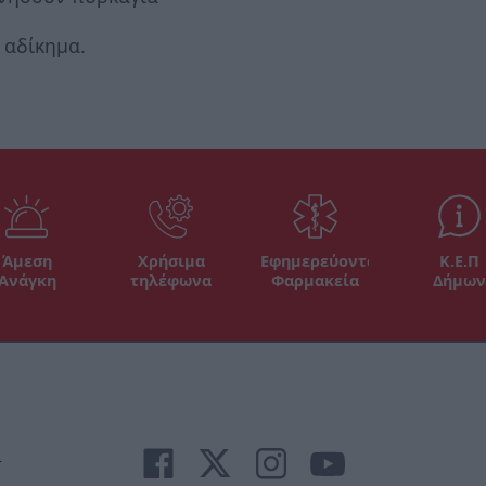
 αδίκημα.
Άμεση
Χρήσιμα
Εφημερεύοντα
Κ.Ε.Π
Ανάγκη
τηλέφωνα
Φαρμακεία
Δήμων
r