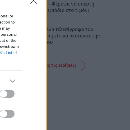
λεωφορείου – Φέρεται να υπέστη
καρδιακό επεισόδιο στο τιμόνι
sonal or
12:47
ection to
ou may
Αθήνα: Πως ένα τελεσίγραφο τον
 personal
έφτασε στο σημείο να σκοτώσει την
out of the
οικογένεια του
 downstream
12:29
B’s List of
Δείτε όλες τις ειδήσεις