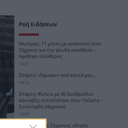
Ροή Ειδήσεων
Μυστράς: 11 μήνες με αναστολή στον
55χρονο για την ψευδή κατάθεση –
Αφέθηκε ελεύθερος
14:21
Σπάρτη: «Έφυγαν» από κοντά μας…
14:12
Σπάρτη: Φυτεία με 40 δενδρύλλια
κάνναβης εντοπίστηκε στον Ταΰγετο –
Συνελήφθη 68χρονος
13:04
Αίγιο: Νεκρός 52χρονος οδηγός