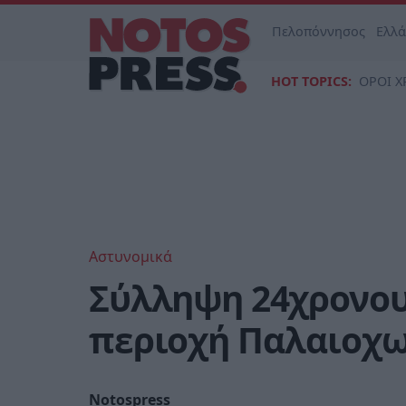
Πελοπόννησος
Ελλ
HOT TOPICS:
ΟΡΟΙ Χ
Αστυνομικά
Σύλληψη 24χρονου
περιοχή Παλαιοχω
Notospress