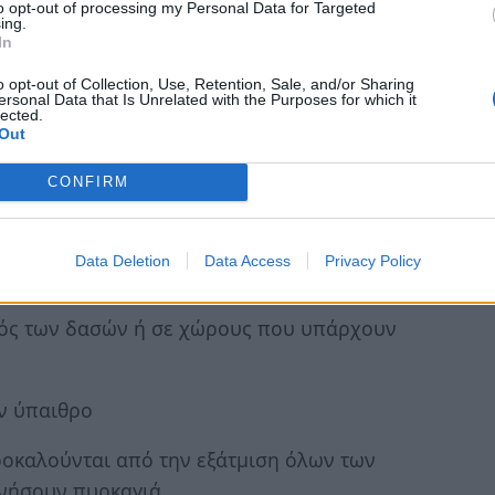
χή Παλαιοχωρίου, του Δήμου Νότιας
to opt-out of processing my Personal Data for Targeted
ing.
θηκε σχετικά ο αρμόδιος Εισαγγελέας,
In
α ο προαναφερόμενος.
o opt-out of Collection, Use, Retention, Sale, and/or Sharing
ersonal Data that Is Unrelated with the Purposes for which it
ερίοδο:
lected.
Out
που ενδέχεται να προκαλέσουν πυρκαγιά
CONFIRM
ις, χρήση τροχού ή άλλου εργαλείου που
Data Deletion
Data Access
Privacy Policy
κλαδιά στην ύπαιθρο
τός των δασών ή σε χώρους που υπάρχουν
ην ύπαιθρο
προκαλούνται από την εξάτμιση όλων των
νήσουν πυρκαγιά