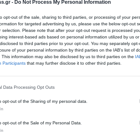
s.gr -
Do Not Process My Personal Information
to opt-out of the sale, sharing to third parties, or processing of your per
formation for targeted advertising by us, please use the below opt-out s
r selection. Please note that after your opt-out request is processed y
eing interest-based ads based on personal information utilized by us or
disclosed to third parties prior to your opt-out. You may separately opt-
losure of your personal information by third parties on the IAB’s list of
 Notospress όταν αναζητάς ειδήσεις στη Google
. This information may also be disclosed by us to third parties on the
IA
Participants
that may further disclose it to other third parties.
οσθήκη ως προτιμώμενη πηγή
τα αποτελέσματα της Google
l Data Processing Opt Outs
o opt-out of the Sharing of my personal data.
In
στο πλαίσιο της αυτόφωρης διαδικασίας, από
Εγκλημάτων Εμπρησμού (Δ.Α.Ε.Ε.), 24χρονος
o opt-out of the Sale of my Personal Data.
In
σμού από πρόθεση για τρείς εστίες