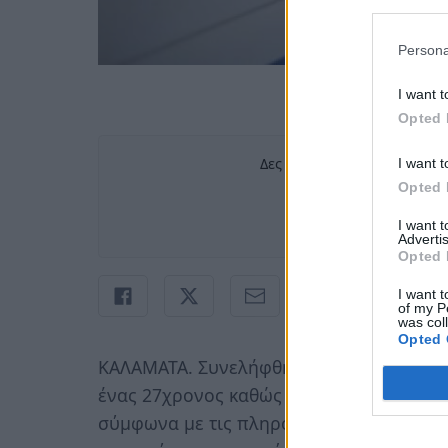
Persona
I want t
Opted 
Δες περισσότερα άρθρα του
I want t
Opted 
Πρ
σ
I want 
Advertis
Opted 
I want t
of my P
was col
Opted 
ΚΑΛΑΜΑΤΑ. Συνελήφθη σήμερα το πρωί κ
ένας 27χρονος καθώς μαχαίρωσε το σκυλ
σύμφωνα με τις πληροφορίες, υπό την επ