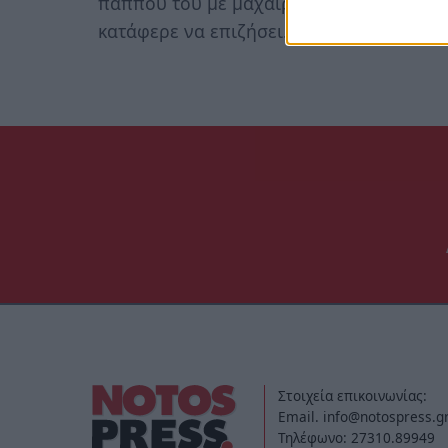
παππού του με μαχαίρι. Ο σκύλος παρά 
κατάφερε να επιζήσει.
Στοιχεία επικοινωνίας:
Email. info@notospress.g
Τηλέφωνο: 27310.89949