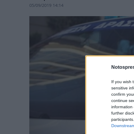
05/09/2019 14:14
Notospres
If you wish 
sensitive in
confirm you
continue se
information 
further disc
participants
Downstream 