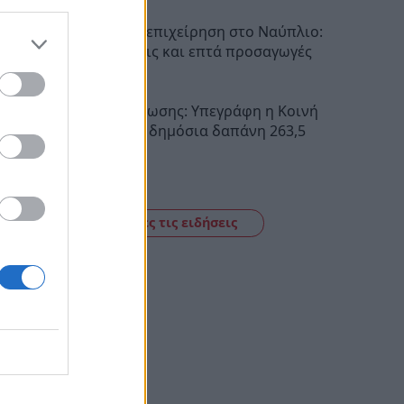
Αστυνομική επιχείρηση στο Ναύπλιο:
Έξι συλλήψεις και επτά προσαγωγές
11:21
Σχέδια Βελτίωσης: Υπεγράφη η Κοινή
Απόφαση με δημόσια δαπάνη 263,5
εκατ. ευρώ
11:09
Δείτε όλες τις ειδήσεις