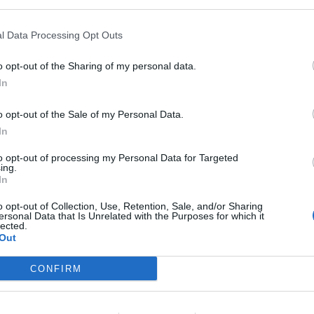
l Data Processing Opt Outs
o opt-out of the Sharing of my personal data.
In
 Notospress όταν αναζητάς ειδήσεις στη Google
o opt-out of the Sale of my Personal Data.
In
οσθήκη ως προτιμώμενη πηγή
τα αποτελέσματα της Google
to opt-out of processing my Personal Data for Targeted
ing.
In
o opt-out of Collection, Use, Retention, Sale, and/or Sharing
ersonal Data that Is Unrelated with the Purposes for which it
lected.
Out
αι θα οδηγηθεί στον Εισαγγελέα Καλαμάτας
CONFIRM
άκι που είχε ο παππούς του. Ο 27χρονος,
ίρροια αλκοόλ επιτέθηκε στο σκυλί του