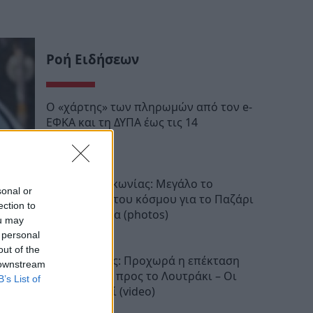
Ροή Ειδήσεων
Ο «χάρτης» των πληρωμών από τον e-
ΕΦΚΑ και τη ΔΥΠΑ έως τις 14
Αυγούστου
12:28
Νεάπολη Λακωνίας: Μεγάλο το
sonal or
ενδιαφέρον του κόσμου για το Παζάρι
ection to
στην παραλία (photos)
ou may
11:52
 personal
out of the
Προαστιακός: Προχωρά η επέκταση
 downstream
της γραμμής προς το Λουτράκι – Οι
B’s List of
νέοι σταθμοί (video)
11:34