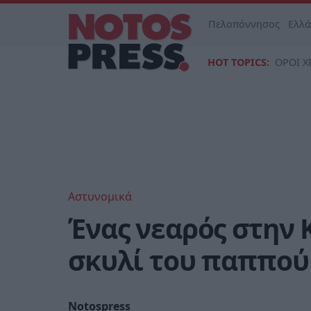
Πελοπόννησος
Ελλ
HOT TOPICS:
ΟΡΟΙ Χ
Αστυνομικά
Ένας νεαρός στην
σκυλί του παππού
Notospress