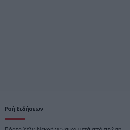
Ροή Ειδήσεων
Πόρτο Χέλι: Νεκρή γυναίκα μετά από πτώση