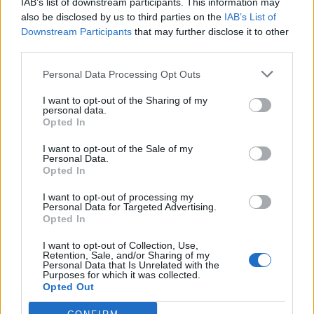
IAB’s list of downstream participants. This information may
also be disclosed by us to third parties on the
IAB’s List of
Downstream Participants
that may further disclose it to other
third parties.
Personal Data Processing Opt Outs
I want to opt-out of the Sharing of my
Συγκεκριμένα οι τρεις θεματικές ενότητες που
personal data.
θα αναπτυχθούν είναι:
Opted In
• Τα θετικά του Διαδικτύου, που θα περιλαμβάνει
I want to opt-out of the Sale of my
Personal Data.
ανάλυση και συζήτηση σχετικά με τα
Opted In
πλεονεκτήματα που έφερε το Διαδίκτυο και οι
I want to opt-out of processing my
νέες τεχνολογίες στην καθημερινότητα των
Personal Data for Targeted Advertising.
Opted In
ανθρώπων. Επιπλέον θα παρουσιαστούν νέα
πληροφοριακά συστήματα που συμβάλλουν στη
I want to opt-out of Collection, Use,
Retention, Sale, and/or Sharing of my
δημιουργία και ενίσχυση της καινοτομικής
Personal Data that Is Unrelated with the
Purposes for which it was collected.
επιχειρηματικότητας.
Opted Out
• Εθισμός στο Διαδίκτυο, που θα περιλαμβάνει