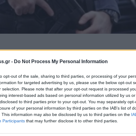
s.gr -
Do Not Process My Personal Information
 Notospress όταν αναζητάς ειδήσεις στη Google
οσθήκη ως προτιμώμενη πηγή
to opt-out of the sale, sharing to third parties, or processing of your per
τα αποτελέσματα της Google
formation for targeted advertising by us, please use the below opt-out s
r selection. Please note that after your opt-out request is processed y
eing interest-based ads based on personal information utilized by us or
disclosed to third parties prior to your opt-out. You may separately opt-
losure of your personal information by third parties on the IAB’s list of
. This information may also be disclosed by us to third parties on the
IA
Participants
that may further disclose it to other third parties.
μεσημέρι, στο Ναύπλιο Αργολίδας, από
όμευσης (ΔΙ.ΑΣ.) Αργολίδας, 19χρονος