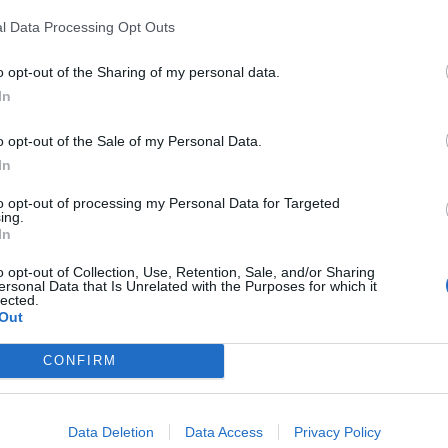
ς κατασχέθηκε. Προανάκριση διενεργεί το
l Data Processing Opt Outs
o opt-out of the Sharing of my personal data.
υνομική έρευνα του Τμήματος Ασφαλείας
In
άρος ημεδαπού, που είχε γίνει την 19.8.2019,
o opt-out of the Sale of my Personal Data.
 αυτή, σχηματίσθηκε δικογραφία, σε βάρος
In
to opt-out of processing my Personal Data for Targeted
ing.
 απόγευμα, σε τοπική κοινότητα του Δήμου
In
ς της Ομάδας Πρόληψης και Καταστολής
o opt-out of Collection, Use, Retention, Sale, and/or Sharing
50χρονος ημεδαπός, γιατί κατείχε
ersonal Data that Is Unrelated with the Purposes for which it
lected.
έθηκε. Προανάκριση διενεργεί το Τμήμα
Out
CONFIRM
 τοπική κοινότητα του Δήμου Κορινθίων
ας Πρόληψης και Καταστολής
Data Deletion
Data Access
Privacy Policy
2χρονος αλλοδαπός, γιατί κατείχε -3- δισκία