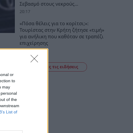
Σεβασμό στους νεκρούς…
20:17
«Πόσα θέλεις για το κορίτσι;»:
Τουρίστας στην Κρήτη ζήτησε «τιμή»
για ανήλικη που καθόταν σε τραπέζι
επιχείρησης
19:56
Δείτε όλες τις ειδήσεις
sonal or
ection to
ou may
 personal
out of the
 downstream
B’s List of