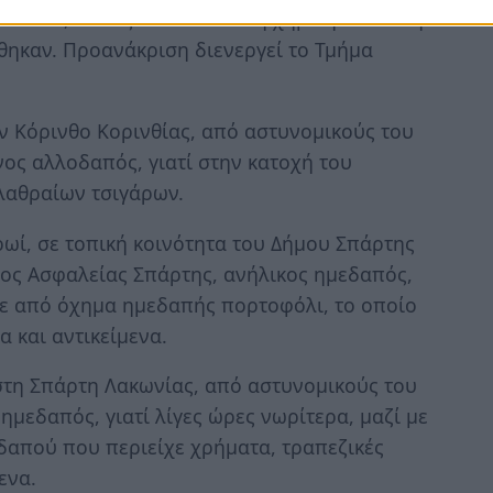
ωτικά, καθώς κι -1- δισκίο η χημική σύσταση
θηκαν. Προανάκριση διενεργεί το Τμήμα
ην Κόρινθο Κορινθίας, από αστυνομικούς του
ος αλλοδαπός, γιατί στην κατοχή του
 λαθραίων τσιγάρων.
ρωί, σε τοπική κοινότητα του Δήμου Σπάρτης
ος Ασφαλείας Σπάρτης, ανήλικος ημεδαπός,
εσε από όχημα ημεδαπής πορτοφόλι, το οποίο
 και αντικείμενα.
 στη Σπάρτη Λακωνίας, από αστυνομικούς του
μεδαπός, γιατί λίγες ώρες νωρίτερα, μαζί με
δαπού που περιείχε χρήματα, τραπεζικές
ενα.