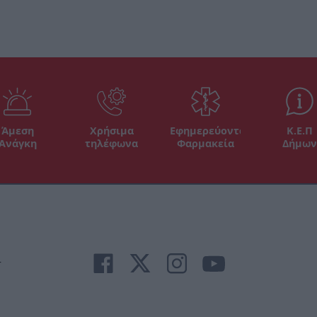
Άμεση
Χρήσιμα
Εφημερεύοντα
Κ.Ε.Π
Ανάγκη
τηλέφωνα
Φαρμακεία
Δήμων
r