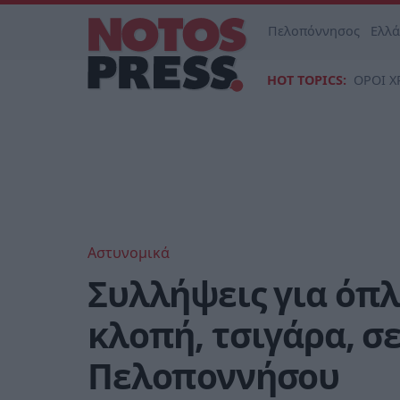
Πελοπόννησος
Ελλ
HOT TOPICS:
ΟΡΟΙ Χ
Αστυνομικά
Συλλήψεις για όπλ
κλοπή, τσιγάρα, σε
Πελοποννήσου