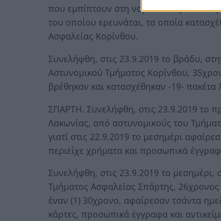
που εμπίπτουν στη νομοθεσία για τα ναρκ
του οποίου ερευνάται, τα οποία κατασχέ
Ασφαλείας Κορίνθου.
Συνελήφθη, στις 23.9.2019 το βράδυ, στ
Αστυνομικού Τμήματος Κορίνθου, 35χρον
βρέθηκαν και κατασχέθηκαν -19- πακέτα
ΣΠΑΡΤΗ. Συνελήφθη, στις 23.9.2019 το π
Λακωνίας, από αστυνομικούς του Τμήματ
γιατί στις 22.9.2019 το μεσημέρι αφαίρ
περιείχε χρήματα και προσωπικά έγγραφα
Συνελήφθη, στις 23.9.2019 το μεσημέρι,
Τμήματος Ασφαλείας Σπάρτης, 26χρονος η
έναν (1) 30χρονο, αφαίρεσαν τσάντα ημε
κάρτες, προσωπικά έγγραφα και αντικείμ