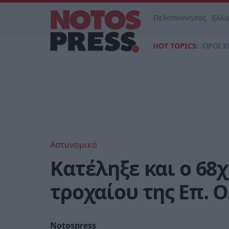
Πελοπόννησος
Ελλ
HOT TOPICS:
ΟΡΟΙ Χ
Αστυνομικά
Κατέληξε και ο 68
τροχαίου της Επ. Ο
Notospress