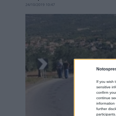
24/10/2019 10:47
Notospres
If you wish 
sensitive in
confirm you
continue se
information 
further disc
participants