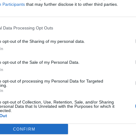
Participants
that may further disclose it to other third parties.
l Data Processing Opt Outs
o opt-out of the Sharing of my personal data.
In
 Notospress όταν αναζητάς ειδήσεις στη Google
οσθήκη ως προτιμώμενη πηγή
o opt-out of the Sale of my Personal Data.
τα αποτελέσματα της Google
In
to opt-out of processing my Personal Data for Targeted
ing.
In
o opt-out of Collection, Use, Retention, Sale, and/or Sharing
ersonal Data that Is Unrelated with the Purposes for which it
ο 6ο χιλιόμετρο της Επαρχιακής Οδού Άστρους
lected.
Out
που οδηγούσε 28χρονος ημεδαπός,
το οποίο οδηγούσε 68χρονος ημεδαπός και
CONFIRM