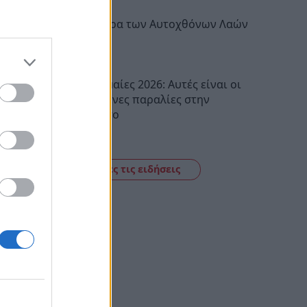
Διεθνής Ημέρα των Αυτοχθόνων Λαών
της Γης
10:30
Γαλάζιες Σημαίες 2026: Αυτές είναι οι
54 βραβευμένες παραλίες στην
Πελοπόννησο
10:16
Δείτε όλες τις ειδήσεις