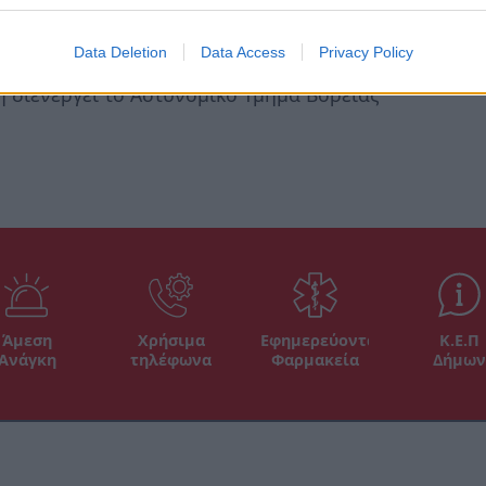
σμα τον θανάσιμο τραυματισμό της 68χρονης
8χρόνου, αντίστοιχα. Ο 68χρονος
Data Deletion
Data Access
Privacy Policy
σοκομείο Τρίπολης, όπου λίγες ώρες μετά
 διενεργεί το Αστυνομικό Τμήμα Βόρειας
Άμεση
Χρήσιμα
Εφημερεύοντα
Κ.Ε.Π
Ανάγκη
τηλέφωνα
Φαρμακεία
Δήμων