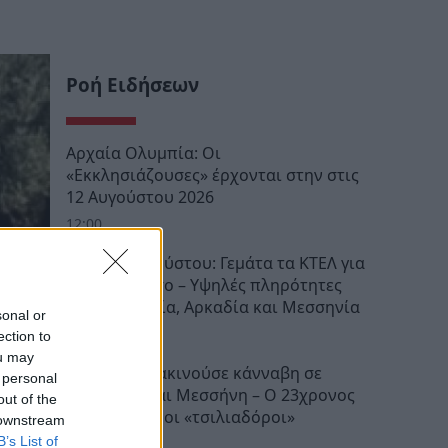
Ροή Ειδήσεων
Αρχαία Ολυμπία: Οι
«Εκκλησιάζουσες» έρχονται στην στις
12 Αυγούστου 2026
12:00
Έξοδος Αυγούστου: Γεμάτα τα ΚΤΕΛ για
Πελοπόννησο – Υψηλές πληρότητες
προς Λακωνία, Αρκαδία και Μεσσηνία
sonal or
11:43
ection to
ou may
Κύκλωμα διακινούσε κάνναβη σε
 personal
Καλαμάτα και Μεσσήνη – Ο 23χρονος
out of the
αρχηγός και οι «τσιλιαδόροι»
 downstream
B’s List of
10:54