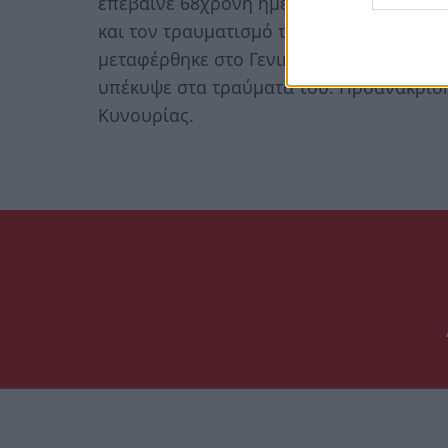
επέβαινε 68χρονη ημεδαπή, με αποτέλε
και τον τραυματισμό του 68χρονου και 2
μεταφέρθηκε στο Γενικό Παναρκαδικό Νο
υπέκυψε στα τραύματα του. Προανάκριση
Κυνουρίας.