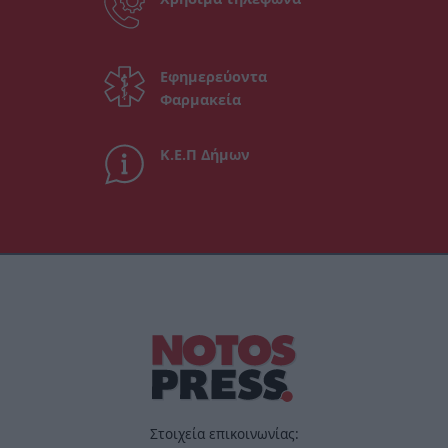
Εφημερεύοντα
Φαρμακεία
Κ.Ε.Π Δήμων
Στοιχεία επικοινωνίας: