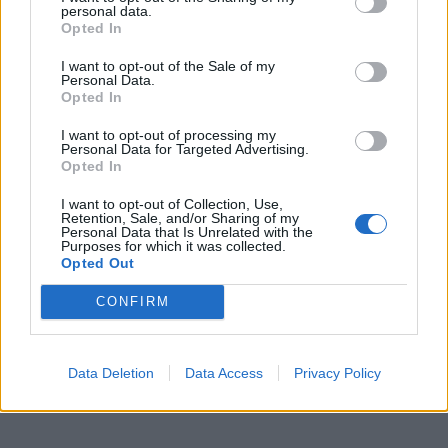
personal data.
θυμάται τι ακριβώς του συνέβη. Οι έρευνες είναι
Opted In
σε εξέλιξη στην περιοχή που εντοπίστηκε ο
I want to opt-out of the Sale of my
12χρονος.
Personal Data.
Opted In
Πηγή: messinialive.gr
I want to opt-out of processing my
Personal Data for Targeted Advertising.
Opted In
I want to opt-out of Collection, Use,
Retention, Sale, and/or Sharing of my
Personal Data that Is Unrelated with the
Purposes for which it was collected.
Opted Out
CONFIRM
Data Deletion
Data Access
Privacy Policy