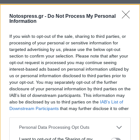
Ζήτησε από τον οδηγό να τον μεταφέρει στο
σπίτι του. Ο οδηγός του λεωφορείου και ένας
Notospress.gr -
Do Not Process My Personal
Information
επιβάτης ειδοποίησαν την Αστυνομία, το ΕΚΑΒ,
και τους γονείς του ανήλικου, που έφτασαν στο
If you wish to opt-out of the sale, sharing to third parties, or
σημείο. Το παιδί μεταφέρθηκε στο Νοσοκομείο
processing of your personal or sensitive information for
targeted advertising by us, please use the below opt-out
Καλαμάτας, ενώ η Αστυνομία προσπαθεί να
section to confirm your selection. Please note that after your
εξακριβώσει τι ακριβώς συνέβη στο παιδί και
opt-out request is processed you may continue seeing
βρέθηκε χτυπημένο και χωρίς το ποδήλατο.
interest-based ads based on personal information utilized by
us or personal information disclosed to third parties prior to
Ο 12χρονος νοσηλεύεται στη Χειρουργική
your opt-out. You may separately opt-out of the further
Κλινική του Νοσοκομείου Καλαμάτας με βαθύ
disclosure of your personal information by third parties on the
θλαστικό τραύμα στο πρόσωπο, ευτυχώς εκτός
IAB’s list of downstream participants. This information may
also be disclosed by us to third parties on the
IAB’s List of
κινδύνου. Δεν έχει διευκρινιστεί πως συνέβη ο
Downstream Participants
that may further disclose it to other
τραυματισμός του παιδιού, αν δηλαδή έπεσε
third parties.
θύμα τροχαίου ατυχήματος ή χτύπησε μόνος
Personal Data Processing Opt Outs
του πέφτοντας με το ποδήλατο, καθώς δεν έχει
βρεθεί ακόμα το ποδήλατο και το παιδί δεν
I want to opt-out of the Sharing of my