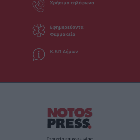
Χρήσιμα τηλέφωνα
Εφημερεύοντα
Φαρμακεία
Κ.Ε.Π Δήμων
Στοιχεία επικοινωνίας: