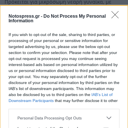
Πρόκειται για μικρόσωμη νεαρή γυναίκα, με
ύψος 1,52 και αδύνατη.
Notospress.gr -
Do Not Process My Personal
Information
Έχει ήδη εκδοθεί Silver Alert προκειμένου να
βοηθήσει στην ανεύρεσή της ενώ γίνεται
If you wish to opt-out of the sale, sharing to third parties, or
έκκληση προς όποιον γνωρίζει οτιδήποτε για
processing of your personal or sensitive information for
την 35χρονη γυναίκα να ειδοποιήσει τις Αρχές.
targeted advertising by us, please use the below opt-out
section to confirm your selection. Please note that after your
opt-out request is processed you may continue seeing
interest-based ads based on personal information utilized by
us or personal information disclosed to third parties prior to
your opt-out. You may separately opt-out of the further
disclosure of your personal information by third parties on the
IAB’s list of downstream participants. This information may
also be disclosed by us to third parties on the
IAB’s List of
Downstream Participants
that may further disclose it to other
third parties.
Personal Data Processing Opt Outs