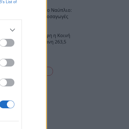
B’s List of
νομική επιχείρηση στο Ναύπλιο:
υλλήψεις και επτά προσαγωγές
α Βελτίωσης: Υπεγράφη η Κοινή
αση με δημόσια δαπάνη 263,5
 ευρώ
είτε όλες τις ειδήσεις