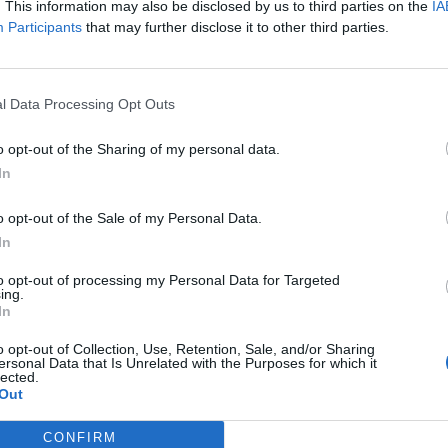
. This information may also be disclosed by us to third parties on the
IA
Participants
that may further disclose it to other third parties.
Αστυ
ress όταν αναζητάς ειδήσεις στη Google
Έξι σ
11:21
ως προτιμώμενη πηγή
l Data Processing Opt Outs
λέσματα της Google
Σχέδι
Απόφ
o opt-out of the Sharing of my personal data.
εκατ.
In
11:09
o opt-out of the Sale of my Personal Data.
In
Δ
ώθηκε στις 31/10 για μηχανική βλάβη, λόγω
''ΛΟΡΝΤ ΓΚΛΕΝ'' Ν.Π. 12235, με τέσσερις (04)
to opt-out of processing my Personal Data for Targeted
ing.
α περιοχή βόρεια Μεθάνων.
In
o opt-out of Collection, Use, Retention, Sale, and/or Sharing
φος Λ.Σ-ΕΛ.ΑΚΤ. καθώς και το Ε/Π-Κ/Δ
ersonal Data that Is Unrelated with the Purposes for which it
lected.
ο ρυμούλκησε το “ΛΟΡΝΤ ΓΚΛΕΝ” και το
Out
 προσδέθηκε με ασφάλεια.
CONFIRM