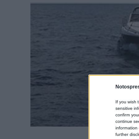
Notospres
If you wish 
sensitive in
confirm you
continue se
information 
further disc