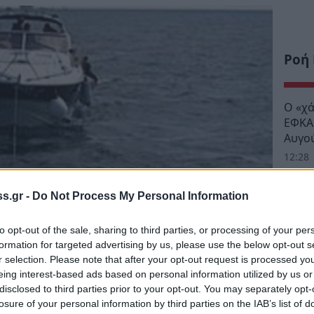
Ροή
Ο «χ
ΕΦΚΑ 
Αυγο
12:28
Νεάπ
s.gr -
Do Not Process My Personal Information
ενδια
στην 
to opt-out of the sale, sharing to third parties, or processing of your per
11:52
formation for targeted advertising by us, please use the below opt-out s
r selection. Please note that after your opt-out request is processed y
Προα
eing interest-based ads based on personal information utilized by us or
της γ
disclosed to third parties prior to your opt-out. You may separately opt-
νέοι 
losure of your personal information by third parties on the IAB’s list of
11:34