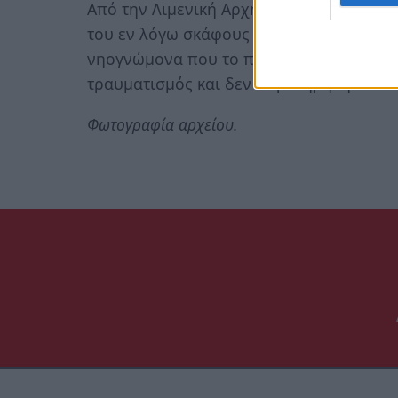
Από την Λιμενική Αρχή, που διενεργεί 
του εν λόγω σκάφους μέχρι προσκόμισης
νηογνώμονα που το παρακολουθεί, ενώ 
τραυματισμός και δεν παρατηρήθηκε θα
Φωτογραφία αρχείου.